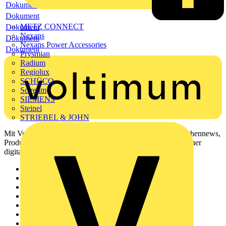
Dokument
Dokument
METZ CONNECT
Dokument
Nexans
Dokument
Nexans Power Accessories
Dokument
Prysmian
Radium
Regiolux
SCHÜCO
Scireum
SIEMENS
Steinel
STRIEBEL & JOHN
Mit Voltimum erhalten Elektrofachkräfte Zugang zu Branchennews,
Produktinformationen, Schulungen und Tools – alles auf einer
digitalen Plattform und Community.
Sitemap
Startseite
News
Akademie
Produktsuche
Partner
Voltimum+