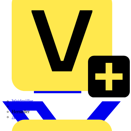
Weidmüller
Zaptec
Hersteller
ABB