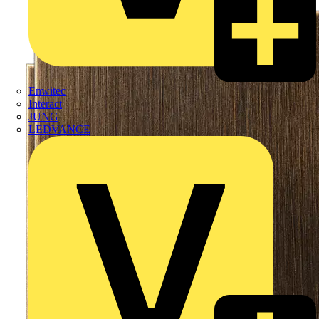
Enwitec
Interact
JUNG
LEDVANCE