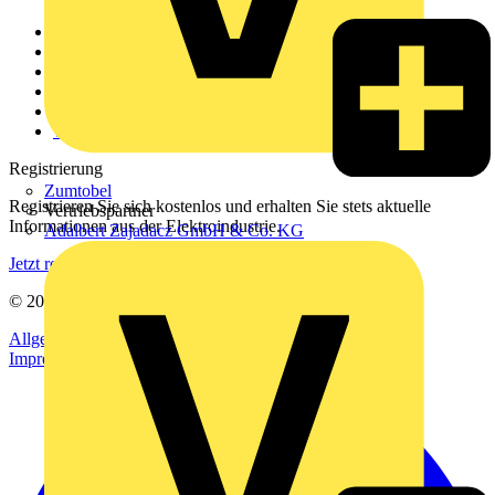
Weitere Links
Über uns
Kontakt
Downloadbereich (PDFs)
Häufig gestellte Fragen
voltimum.com
Registrierung
Zumtobel
Registrieren Sie sich kostenlos und erhalten Sie stets aktuelle
Vertriebspartner
Informationen aus der Elektroindustrie.
Adalbert Zajadacz GmbH & Co. KG
Jetzt registrieren
© 2002-
2026
Voltimum
Allgemeine Geschäftsbedingungen
Datenschutzerklärung
Impressum