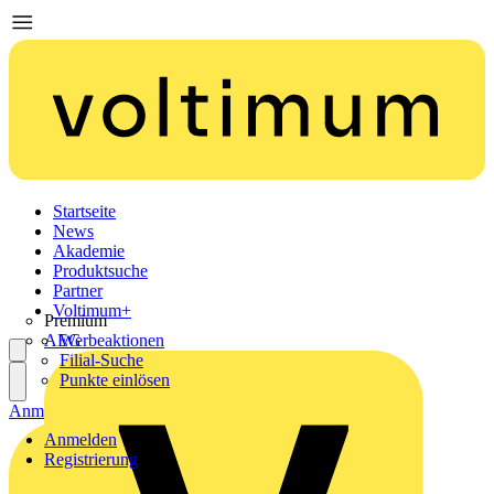
Startseite
News
Akademie
Produktsuche
Partner
Voltimum+
Premium
AEG
Werbeaktionen
Filial-Suche
Punkte einlösen
Anmelden
Registrierung
Anmelden
Registrierung