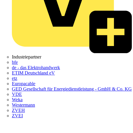
Industriepartner
bfe
de - das Elektrohandwerk
ETIM Deutschland eV
etz
Europacable
GED Gesellschaft für Energiedienstleistung - GmbH & Co. KG
VDE
Weka
Westermann
ZVEH
ZVEI