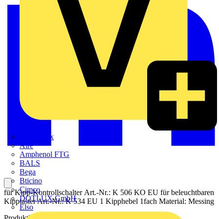
Adaptaflex
Alre
Amphenol FTG
BALS
Bega
Bticino
Cimco
für Kipp-Kontrollschalter Art.-Nr.: K 506 KO EU für beleuchtbaren
DOTLUX GmbH
Kipptaster Art.-Nr.: K 534 EU 1 Kipphebel 1fach Material: Messing
Elso
Produktkennzeichen