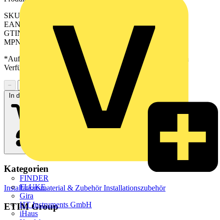
SKU: ME12-0KOATK26
EAN: 4011377362666
GTIN: 4011377362666
MPN: ME 12-0 KO AT K 26
*Auf Anfrage verfügbar - bitte in den Warenkorb legen, um
Verfügbarkeit zu prüfen
−
+
In den Warenkorb
Kategorien
FINDER
FLUKE
Installationsmaterial & Zubehör
Installationszubehör
Gira
HT Instruments GmbH
ETIM Group
iHaus