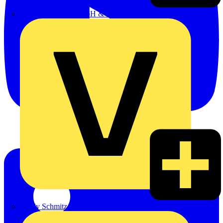
Emil Löffelhardt GmbH & Co. KG
Hardy Schmitz