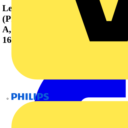
Leiterplattensteckverbinder
(Platinenanschluss), 320 V, 15
A, Raster in mm: 5.00, Polzahl:
16, THT-Lötanschluss, Box
Philips