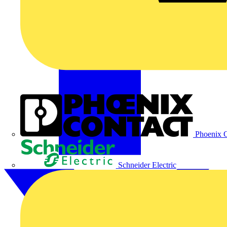
Phoenix C
Schneider Electric