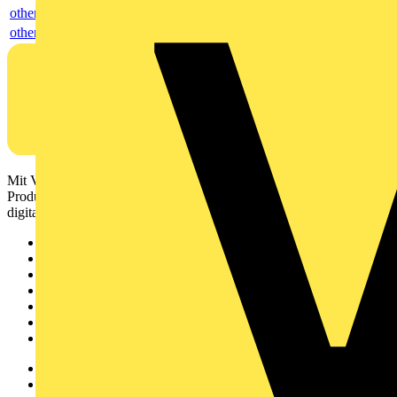
others
others
Mit Voltimum erhalten Elektrofachkräfte Zugang zu Branchennews,
Produktinformationen, Schulungen und Tools – alles auf einer
digitalen Plattform und Community.
Sitemap
Startseite
News
Akademie
Produktsuche
Partner
Voltimum+
Weitere Links
Über uns