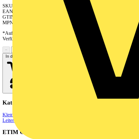
SKU: 2645320000
EAN: 04050118641653
GTIN: 04050118641653
MPN: CH 5.00/16/90F 3.9SN GN BX
*Auf Anfrage verfügbar - bitte in den Warenkorb legen, um
Verfügbarkeit zu prüfen
−
+
In den Warenkorb
Kategorien
Klemmen, Steckverbinder & Verbindungselemente
Leiterplattensteckverbinder
ETIM Group