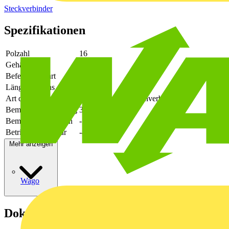
Steckverbinder
Spezifikationen
Polzahl
16
Gehäusefarbe
grün
Befestigungsart
löten
Länge des Pins
3.9
Art der Verbindung
flexibler Leiterplattenverbinder
Bemessungsspannung
320
Bemessungsstrom In
-
Betriebstemperatur
-40 - 105
Mehr anzeigen
Wago
Dokumente