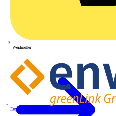
Weidmüller
Enwitec