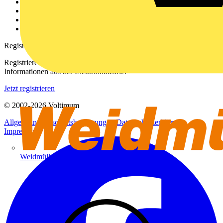
Kontakt
Downloadbereich (PDFs)
Häufig gestellte Fragen
voltimum.com
Registrierung
Registrieren Sie sich kostenlos und erhalten Sie stets aktuelle
Informationen aus der Elektroindustrie.
Jetzt registrieren
© 2002-
2026
Voltimum
Allgemeine Geschäftsbedingungen
Datenschutzerklärung
Impressum
Weidmüller