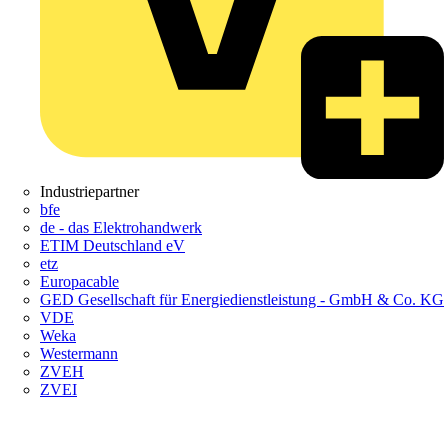
Industriepartner
bfe
de - das Elektrohandwerk
ETIM Deutschland eV
etz
Europacable
GED Gesellschaft für Energiedienstleistung - GmbH & Co. KG
VDE
Weka
Westermann
ZVEH
ZVEI