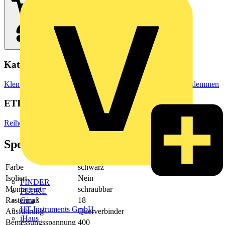
Kategorien
Klemmen, Steckverbinder & Verbindungselemente
Reihenklemmen
ETIM Group
Reihenklemmen
Spezifikationen
Farbe
schwarz
Isoliert
Nein
FINDER
Montageart
schraubbar
FLUKE
Rastermaß
18
Gira
HT Instruments GmbH
Ausführung
Querverbinder
iHaus
Bemessungsspannung
400