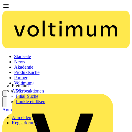
Startseite
News
Akademie
Produktsuche
Partner
Voltimum+
Premium
AEG
Werbeaktionen
Filial-Suche
Punkte einlösen
Anmelden
Registrierung
Anmelden
Registrierung