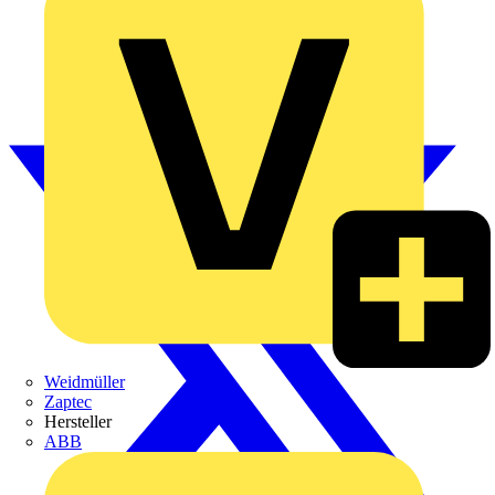
Weidmüller
Zaptec
Hersteller
ABB