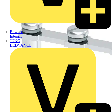
Enwitec
Interact
JUNG
LEDVANCE