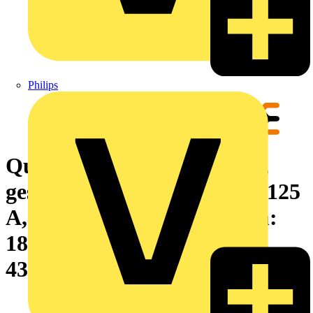
Philips
Querverbinder (Klemmen),
geschraubt, schwarz, grau, 125
A, Polzahl: 3, Raster in mm:
18.00, Isoliert: Nein, Breite:
43.1 mm