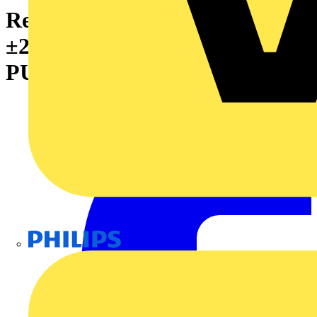
Relaissockel, IP20, 24 V DC
±20 %, 1 Wechsler , 10 A,
PUSH IN
Philips