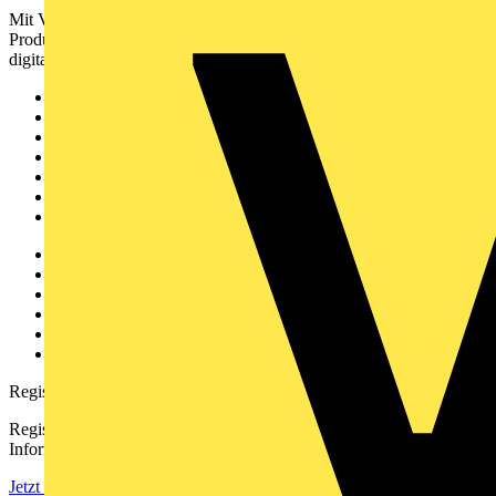
Mit Voltimum erhalten Elektrofachkräfte Zugang zu Branchennews,
Produktinformationen, Schulungen und Tools – alles auf einer
digitalen Plattform und Community.
Sitemap
Startseite
News
Akademie
Produktsuche
Partner
Voltimum+
Weitere Links
Über uns
Kontakt
Downloadbereich (PDFs)
Häufig gestellte Fragen
voltimum.com
Registrierung
Registrieren Sie sich kostenlos und erhalten Sie stets aktuelle
Informationen aus der Elektroindustrie.
Jetzt registrieren