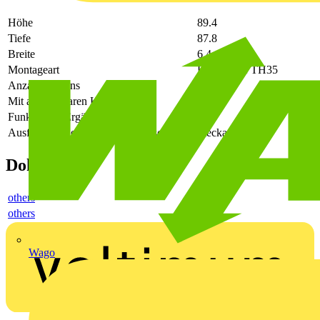
Höhe
89.4
Tiefe
87.8
Breite
6.4
Montageart
Hutschiene TH35
Anzahl der Pins
-
Mit abnehmbaren Klemmen
-
Funktionale Ergänzung möglich
-
Ausführung des elektrischen Anschlusses
Steckanschluss
Dokumente
others
others
Wago