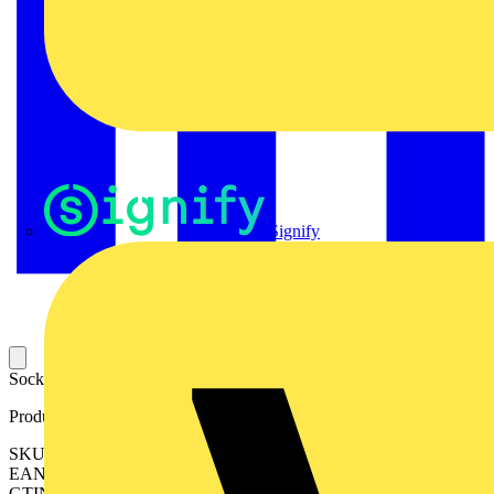
Signify
Sockel für die Aufnahme eines industriellen Steckrelais.
Produktkennzeichen
SKU: 2618870000
EAN: 04050118669961
GTIN: 04050118669961