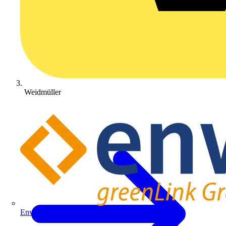
Weidmüller
Enwitec