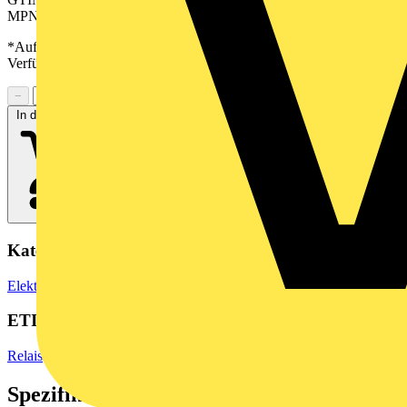
MPN: TRP 24VDC 1CO EMPTY
*Auf Anfrage verfügbar - bitte in den Warenkorb legen, um
Verfügbarkeit zu prüfen
−
+
In den Warenkorb
Kategorien
Elektronische Bauteile
Relais
ETIM Group
Relais
Spezifikationen