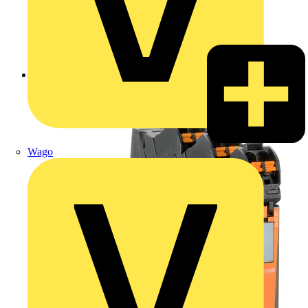
Zurück zu Produkte
Wago