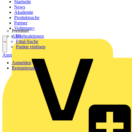
Startseite
News
Akademie
Produktsuche
Partner
Voltimum+
Premium
AEG
Werbeaktionen
Filial-Suche
Punkte einlösen
Anmelden
Registrierung
Anmelden
Registrierung