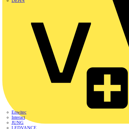
DEHN
Enwitec
Interact
JUNG
LEDVANCE