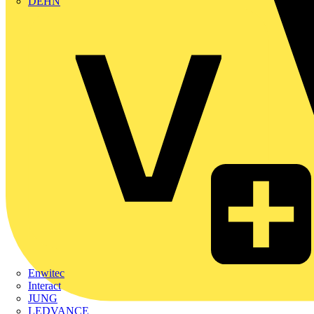
DEHN
Enwitec
Interact
JUNG
LEDVANCE