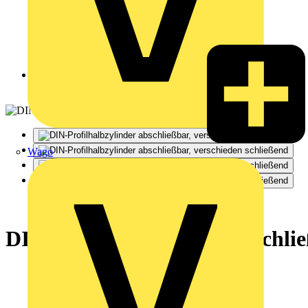
Zurück zu Produkte
Wago
DIN-Profilhalbzylinder abschlie