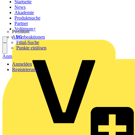
Startseite
News
Akademie
Produktsuche
Partner
Voltimum+
Premium
AEG
Werbeaktionen
Filial-Suche
Punkte einlösen
Anmelden
Registrierung
Anmelden
Registrierung