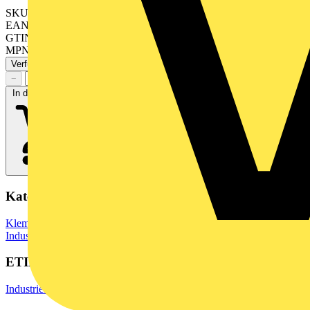
SKU: 2566380000
EAN: 04050118576030
GTIN: 04050118576030
MPN: UR20-FBC-PN-IRT-V2
Verfügbar: 1 Händler
−
+
In den Warenkorb
Kategorien
Klemmen, Steckverbinder & Verbindungselemente
Industriesteckverbinder
ETIM Group
Industriesteuerungen SPS