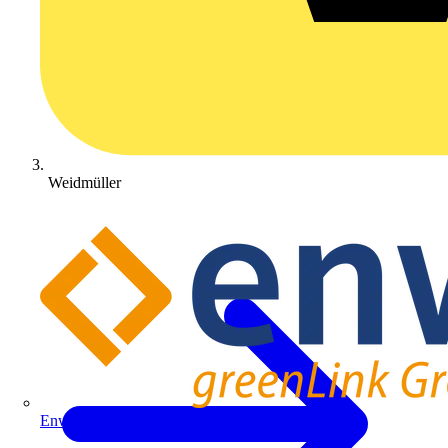
Weidmüller
Enwitec