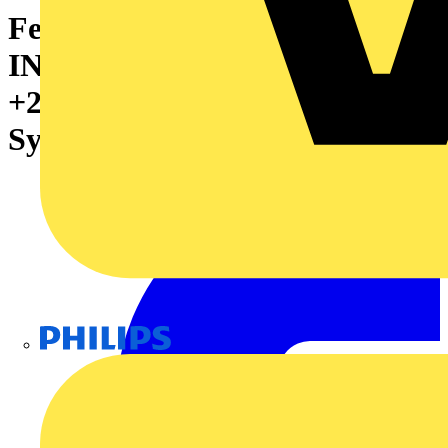
Feldbuskoppler (I/O), PUSH
IN, Micro USB 2.0, 24 V DC
+20 %/ -15 %, über den
Systembus, -20 °C...60 °C
Philips