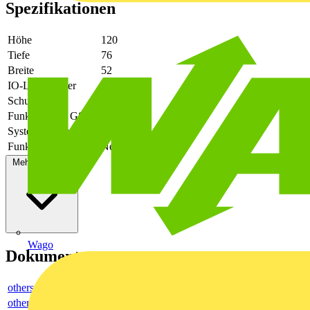
Spezifikationen
Höhe
120
Tiefe
76
Breite
52
IO-Link Master
Nein
Schutzart (IP)
IP20
Funkstandard GSM
Nein
Systemkomponente
Nein
Funkstandard GPRS
Nein
Mehr anzeigen
Wago
Dokumente
others
others