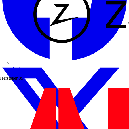
Zaptec
Hersteller
35