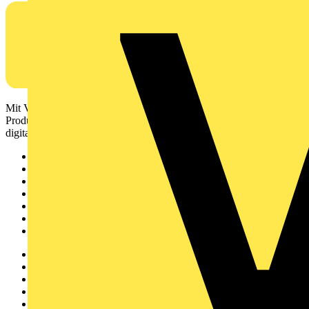
Mit Voltimum erhalten Elektrofachkräfte Zugang zu Branchennews,
Produktinformationen, Schulungen und Tools – alles auf einer
digitalen Plattform und Community.
Sitemap
Startseite
News
Akademie
Produktsuche
Partner
Voltimum+
Weitere Links
Über uns
Kontakt
Downloadbereich (PDFs)
Häufig gestellte Fragen