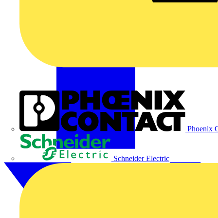
Phoenix C
Schneider Electric