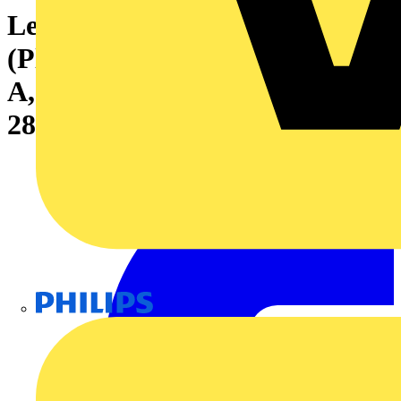
Leiterplattensteckverbinder
(Platinenanschluss), 320 V, 10
A, Raster in mm: 5.00, Polzahl:
28, THT-Lötanschluss, Box
Philips