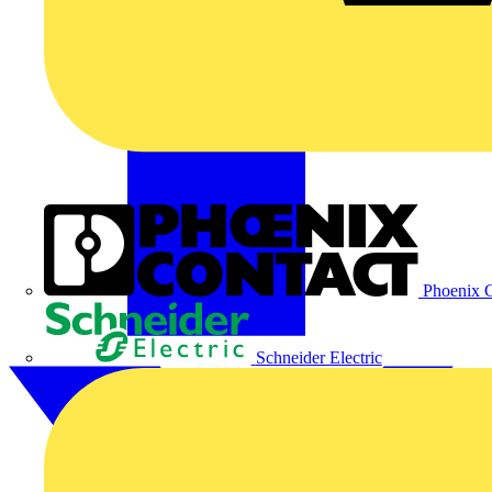
Phoenix C
Schneider Electric