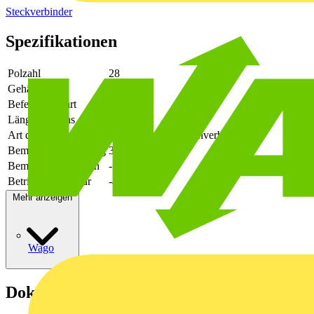
Steckverbinder
Spezifikationen
Polzahl
28
Gehäusefarbe
grün
Befestigungsart
löten
Länge des Pins
3.5
Art der Verbindung
flexibler Leiterplattenverbinder
Bemessungsspannung
320
Bemessungsstrom In
-
Betriebstemperatur
-40 - 105
Mehr anzeigen
Wago
Dokumente