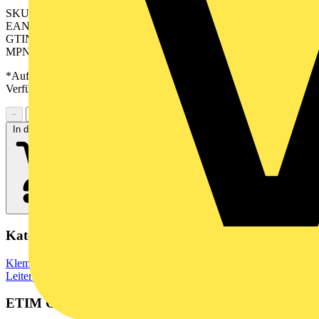
SKU: 2646810000
EAN: 04050118640168
GTIN: 04050118640168
MPN: CHDV 5.00/28/90G 3.5SN GN BX
*Auf Anfrage verfügbar - bitte in den Warenkorb legen, um
Verfügbarkeit zu prüfen
−
+
In den Warenkorb
Kategorien
Klemmen, Steckverbinder & Verbindungselemente
Leiterplattensteckverbinder
ETIM Group