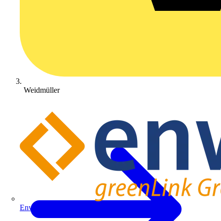
Weidmüller
Enwitec