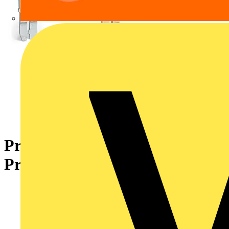
Prüfadapter,8,3 mm breit,für
Prüfstecker Ø 4 mm,grau