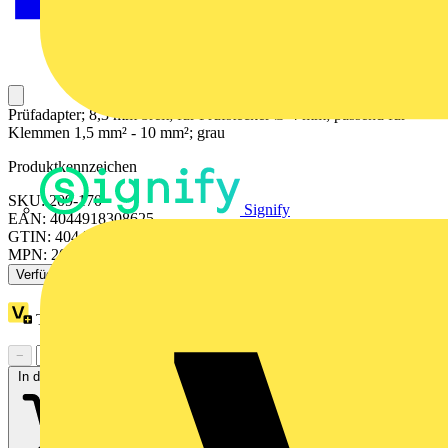
Prüfadapter; 8,3 mm breit; für Prüfstecker Ø 4 mm; passend für
Klemmen 1,5 mm² - 10 mm²; grau
Produktkennzeichen
SKU: 209-170
Signify
EAN: 4044918308625
GTIN: 4044918308625
MPN: 209-170
Verfügbar: 1 Händler
Treuepunkte:
3
−
+
In den Warenkorb