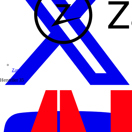
Zaptec
Hersteller
35