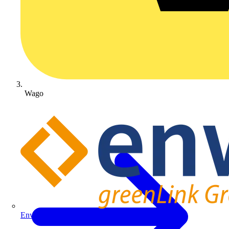
Wago
Enwitec