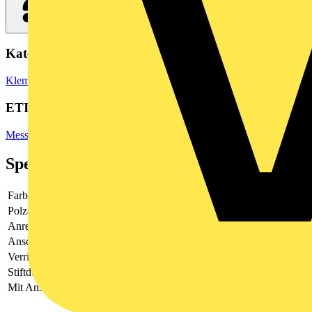
Kategorien
Klemmen, Steckverbinder & Verbindungselemente
Reihenklemmen
ETIM Group
Mess- und Prüfgeräte
Spezifikationen
Farbe
grau
Polzahl
1
Anreihbar
Nein
Anschlussart
sonstige
Verriegelbar
Nein
Stiftdurchmesser
-
Mit Anschlusskabel
Nein