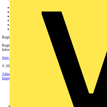
Weitere Links
Über uns
Kontakt
Downloadbereich (PDFs)
Häufig gestellte Fragen
voltimum.com
Registrierung
Registrieren Sie sich kostenlos und erhalten Sie stets aktuelle
Informationen aus der Elektroindustrie.
Jetzt registrieren
© 2002-
2026
Voltimum
Allgemeine Geschäftsbedingungen
Datenschutzerklärung
Impressum