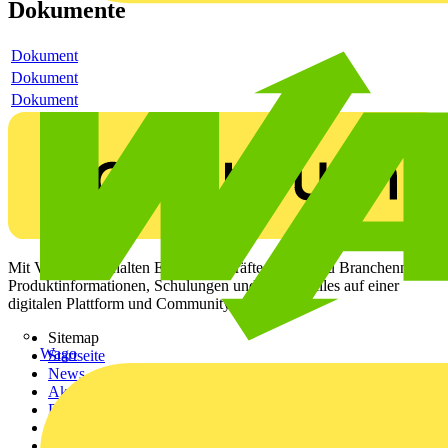
Dokumente
Dokument
Dokument
Dokument
Mit Voltimum erhalten Elektrofachkräfte Zugang zu Branchennews,
Produktinformationen, Schulungen und Tools – alles auf einer
digitalen Plattform und Community.
Sitemap
Wago
Startseite
News
Akademie
Produktsuche
Partner
Voltimum+