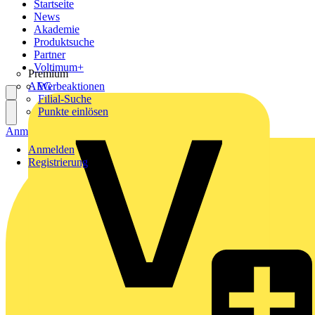
Startseite
News
Akademie
Produktsuche
Partner
Voltimum+
Premium
AEG
Werbeaktionen
Filial-Suche
Punkte einlösen
Anmelden
Registrierung
Anmelden
Registrierung