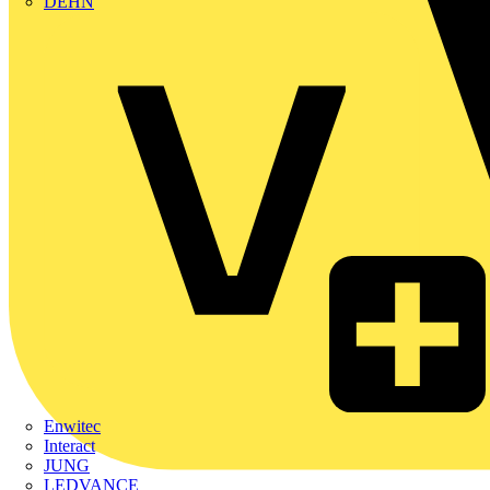
DEHN
Enwitec
Interact
JUNG
LEDVANCE