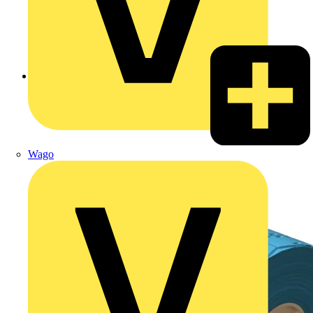
Zurück zu Produkte
Wago