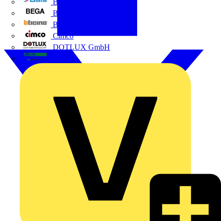
BALS
Bega
Bticino
Cimco
DOTLUX GmbH
Elso