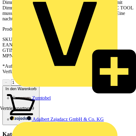
Dimmeinsatz Hotelfunktion (Orientierungslicht statt AUS), mit
Dimmeinsatz Ein Beschriftungsauftrag aus dem GRAPHIC TOOL
muss zusammen mit der Bestellung erfolgen: jung.group/gt Eine
nachträgliche Beschriftung der Tasten ist nicht möglich.
Produktkennzeichen
SKU: BTME17101AT
EAN: 4011377207189
GTIN: 4011377207189
MPN: BT ME 17101 AT
*Auf Anfrage verfügbar - bitte in den Warenkorb legen, um
Verfügbarkeit zu prüfen
−
+
In den Warenkorb
Zumtobel
Vertriebspartner
9
Adalbert Zajadacz GmbH & Co. KG
Kategorien