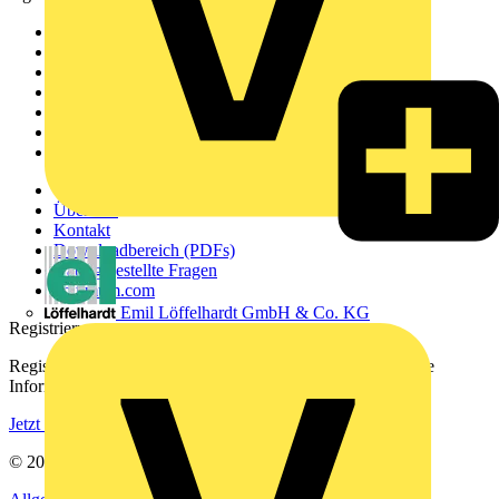
Sitemap
Startseite
News
Akademie
Produktsuche
Partner
Voltimum+
Weitere Links
Über uns
Kontakt
Downloadbereich (PDFs)
Häufig gestellte Fragen
voltimum.com
Emil Löffelhardt GmbH & Co. KG
Registrierung
Registrieren Sie sich kostenlos und erhalten Sie stets aktuelle
Informationen aus der Elektroindustrie.
Jetzt registrieren
© 2002-
2026
Voltimum