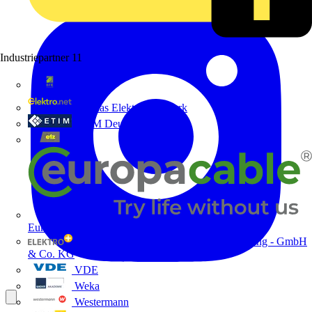
Industriepartner
11
bfe
de - das Elektrohandwerk
ETIM Deutschland eV
etz
Europacable
GED Gesellschaft für Energiedienstleistung - GmbH
& Co. KG
VDE
Weka
Westermann