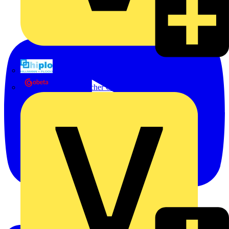
Hillmann & Ploog GmbH & Co. KG
Oskar Böttcher GmbH & Co. KG