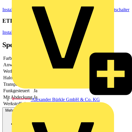
Installationsmaterial & Zubehör
Steckdosen & Schalter
Lichtschalter
ETIM Group
Installationsschalterprogramme/Steckvorrichtungen
Spezifikationen
Farbe
Messing
Anwendung
steuern elektrischer Verbraucher
Werkstoff
Metall
Halogenfrei
Ja
Transparent
Nein
Funkgesteuert
Ja
Mit Abdeckung
Ja
Alexander Bürkle GmbH & Co. KG
Werkstoffgüte
-
Mehr anzeigen