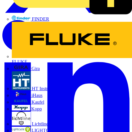
FINDER
FLUKE
Gira
HT Instruments GmbH
iHaus
Kaufel
Kopp
Lichtline
LIGHTCYCLE