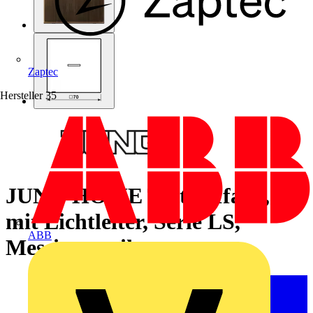
Zaptec
Hersteller
35
JUNG HOME Taster 1fach,
mit Lichtleiter, Serie LS,
ABB
Messing antik