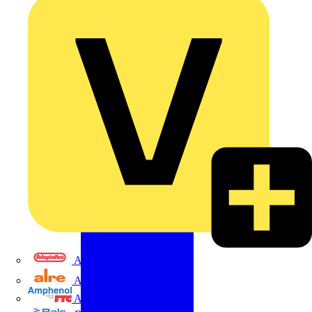
Adaptaflex
Alre
Amphenol FTG