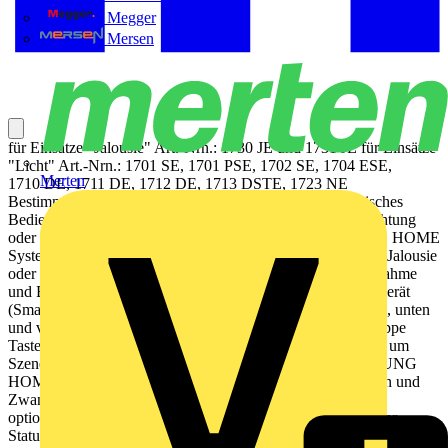
Megger
Mersen
für Einsätze "Jalousie" Art.-Nrn.: 1730 JE und 1731 JE für Einsätze
"Licht" Art.-Nrn.: 1701 SE, 1701 PSE, 1702 SE, 1704 ESE,
Merten
1710 DE, 1711 DE, 1712 DE, 1713 DSTE, 1723 NE
Bestimmungsgemäßer Gebrauch Manuelles und automatisches
Bedienen von z. B. Jalousien, Rollladen, Markisen, Beleuchtung
oder Lüftern Drahtlose Verknüpfung mit Geräten des JUNG HOME
Systems Betrieb mit Systemeinsatz zum Schalten, Dimmen, Jalousie
oder Nebenstelle 3-Draht Produkteigenschaften Inbetriebnahme
und Bedienung über JUNG HOME App mit mobilem Endgerät
(Smartphone oder Tablet) über Bluetooth® Bedienung oben, unten
und vollflächig mit bis zu 2 verknüpften Funktionen pro Wippe
Tasten nutzen zur Steuerung von Bereichen (Gruppen) oder um
Szenen aufzurufen Tasten nutzen, um drahtlos verknüpfte JUNG
HOME Geräte zu bedienen Tasten nutzen, um Sperrfunktion und
Zwangsführung auszulösen Mehrfarbige Statusanzeige mit
optionalem Nachtmodus Rückmeldung des Lastzustands über
Status-LED Sperren der lokalen Bedienung Einbindung der Last in