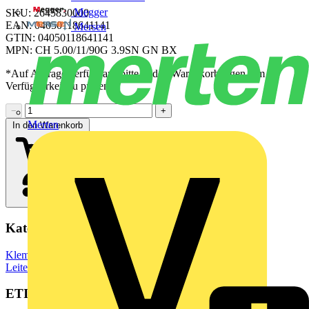
Megger
SKU: 2645830000
EAN: 04050118641141
Mersen
GTIN: 04050118641141
MPN: CH 5.00/11/90G 3.9SN GN BX
*Auf Anfrage verfügbar - bitte in den Warenkorb legen, um
Verfügbarkeit zu prüfen
−
+
Merten
In den Warenkorb
Kategorien
Klemmen, Steckverbinder & Verbindungselemente
Leiterplattensteckverbinder
ETIM Group