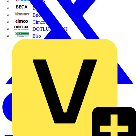
BALS
Bega
Bticino
Cimco
DOTLUX GmbH
Elso