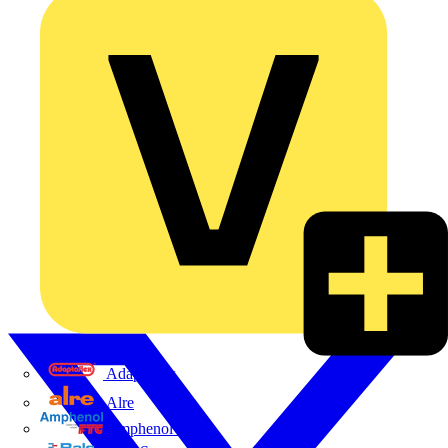
Adaptaflex
Alre
Amphenol FTG