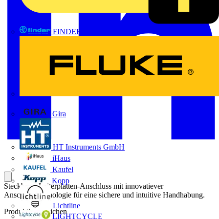
FINDER
FLUKE
Gira
HT Instruments GmbH
iHaus
Kaufel
Kopp
Steckbarer Leiterplatten-Anschluss mit innovatiever
Anschlusstechnologie für eine sichere und intuitive Handhabung.
Lichtline
Produktkennzeichen
LIGHTCYCLE