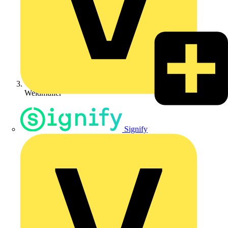
Weidmüller
Signify