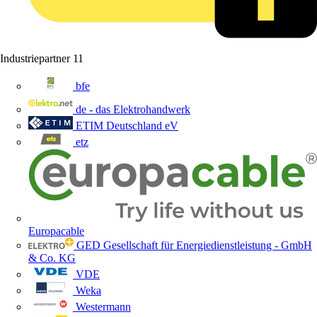
Industriepartner
11
bfe
de - das Elektrohandwerk
ETIM Deutschland eV
etz
Europacable
GED Gesellschaft für Energiedienstleistung - GmbH
& Co. KG
VDE
Weka
Westermann