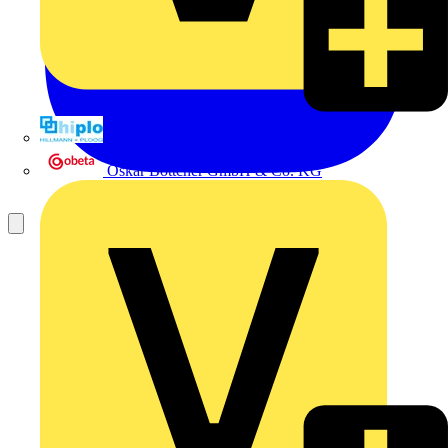
Hillmann & Ploog GmbH & Co. KG
Oskar Böttcher GmbH & Co. KG