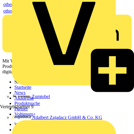
others
others
Mit Voltimum erhalten Elektrofachkräfte Zugang zu Branchennews,
Produktinformationen, Schulungen und Tools – alles auf einer
digitalen Plattform und Community.
Sitemap
Startseite
News
Zumtobel
Akademie
Produktsuche
Vertriebspartner
9
Partner
Voltimum+
Adalbert Zajadacz GmbH & Co. KG
Weitere Links
Über uns