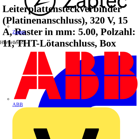
Leiterplattensteckverbinder
(Platinenanschluss), 320 V, 15
A, Raster in mm: 5.00, Polzahl:
Zaptec
11, THT-Lötanschluss, Box
Hersteller
35
ABB