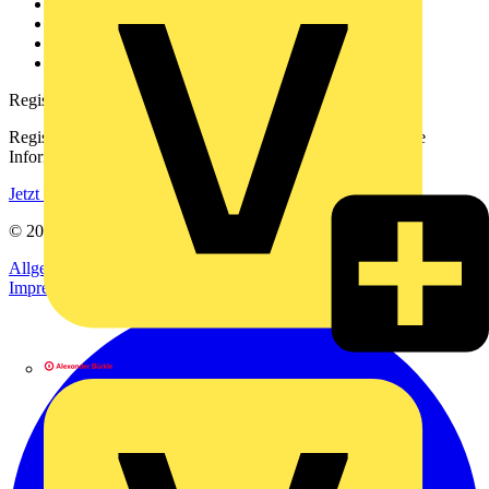
Kontakt
Downloadbereich (PDFs)
Häufig gestellte Fragen
voltimum.com
Registrierung
Registrieren Sie sich kostenlos und erhalten Sie stets aktuelle
Informationen aus der Elektroindustrie.
Jetzt registrieren
© 2002-
2026
Voltimum
Allgemeine Geschäftsbedingungen
Datenschutzerklärung
Impressum
Alexander Bürkle GmbH & Co. KG