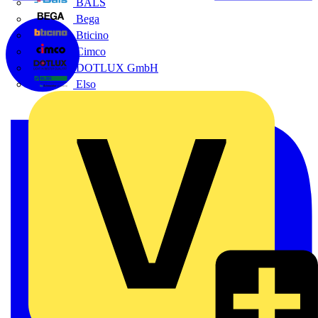
BALS
Bega
Bticino
Cimco
DOTLUX GmbH
Elso