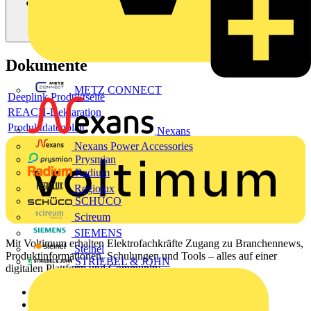
Dokumente
METZ CONNECT
Deeplink Produktseite
REACH-Deklaration
Produktdatenblatt
Nexans
Nexans Power Accessories
Prysmian
Radium
Regiolux
SCHÜCO
Scireum
SIEMENS
Mit Voltimum erhalten Elektrofachkräfte Zugang zu Branchennews,
Steinel
Produktinformationen, Schulungen und Tools – alles auf einer
STRIEBEL & JOHN
digitalen Plattform und Community.
Sitemap
Startseite