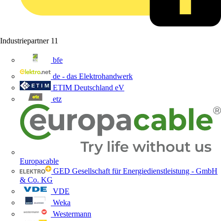
Industriepartner
11
bfe
de - das Elektrohandwerk
ETIM Deutschland eV
etz
Europacable
GED Gesellschaft für Energiedienstleistung - GmbH
& Co. KG
VDE
Weka
Westermann