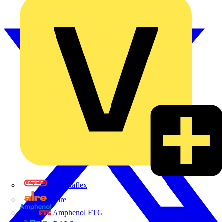
Adaptaflex
Alre
Amphenol FTG