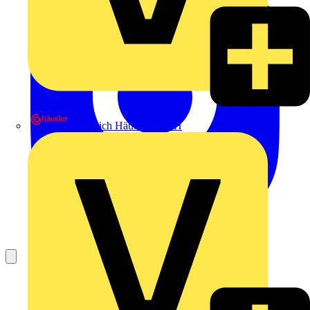
Heinrich Häusler GmbH