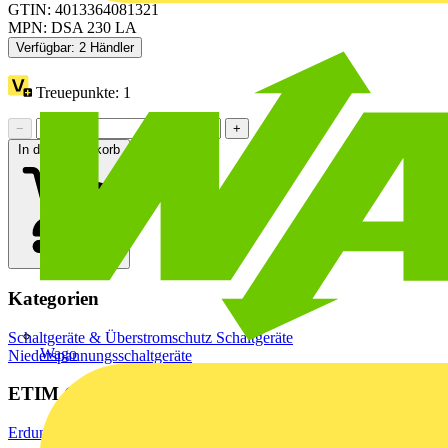
GTIN: 4013364081321
MPN: DSA 230 LA
Verfügbar: 2 Händler
Treuepunkte:
1
−
+
In den Warenkorb
Kategorien
Schaltgeräte & Überstromschutz
Schaltgeräte
Wago
Niederspannungsschaltgeräte
ETIM Group
Erdung, Blitz- und Überspannungsschutz