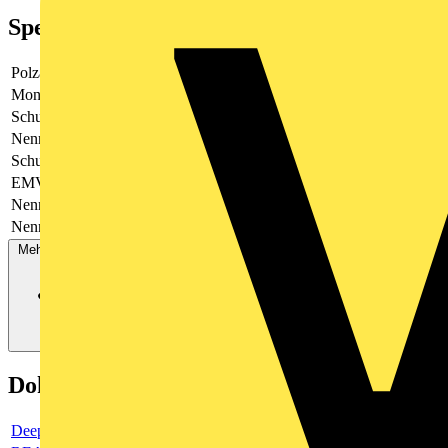
Spezifikationen
Polzahl
2
Montageart
Aufputz/Unterputz
Schutzpegel
-
Nennlaststrom
16
Schutzart (IP)
IP20
EMV-Ausführung
Nein
Nennspannung AC
230
Nennspannung DC
-
Mehr anzeigen
Dokumente
Deeplink Produktseite