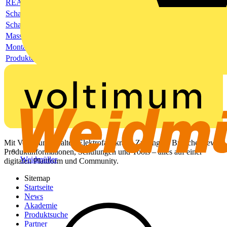
REACH-Deklaration
Schaltbild
Schaltbild
Masszeichnung
Montageanleitung
Produktdatenblatt
Mit Voltimum erhalten Elektrofachkräfte Zugang zu Branchennews,
Produktinformationen, Schulungen und Tools – alles auf einer
Weidmüller
digitalen Plattform und Community.
Sitemap
Startseite
News
Akademie
Produktsuche
Partner