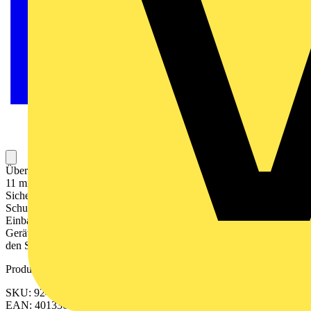
Überspannungsableiter DEHNsafe 230 LA, Typ 3 nach EN 61643-
11 mit Überwachungseinrichtung und Abtrennvorrichtung. Erhöhte
Sicherheit durch verwechslungssichere Y-Schutzbeschaltung. Zum
Schutz von elektronischen Geräten vor Überspannungen. Zum
Einbau in Elektroinstallationssysteme, wie z. B. Kabelkanäle und
Geräteeinbaudosen. Zum Einsatz im Blitz-Schutzzonen-Konzept an
den Schnittstellen 1 – 2 und höher.
Produktkennzeichen
SKU: 924370
EAN: 4013364081321