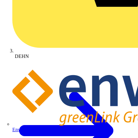
DEHN
Enwitec