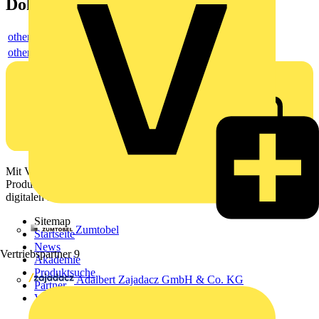
Dokumente
others
others
Mit Voltimum erhalten Elektrofachkräfte Zugang zu Branchennews,
Produktinformationen, Schulungen und Tools – alles auf einer
digitalen Plattform und Community.
Sitemap
Zumtobel
Startseite
News
Vertriebspartner
9
Akademie
Produktsuche
Adalbert Zajadacz GmbH & Co. KG
Partner
Voltimum+