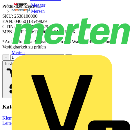
Megger
Produktkennzeichen
Mersen
SKU: 2538100000
EAN: 04050118549829
GTIN: 04050118549829
MPN: BLF 3.50/11/180LH SN BK BX
*Auf Anfrage verfügbar - bitte in den Warenkorb legen, um
Verfügbarkeit zu prüfen
Merten
−
+
In den Warenkorb
Kategorien
Klemmen, Steckverbinder & Verbindungselemente
Leiterplattensteckverbinder