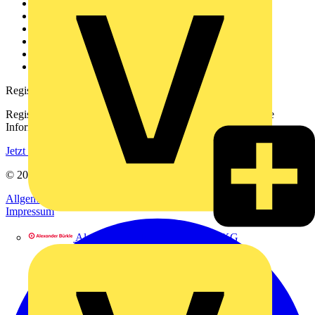
Weitere Links
Über uns
Kontakt
Downloadbereich (PDFs)
Häufig gestellte Fragen
voltimum.com
Registrierung
Registrieren Sie sich kostenlos und erhalten Sie stets aktuelle
Informationen aus der Elektroindustrie.
Jetzt registrieren
© 2002-
2026
Voltimum
Allgemeine Geschäftsbedingungen
Datenschutzerklärung
Impressum
Alexander Bürkle GmbH & Co. KG