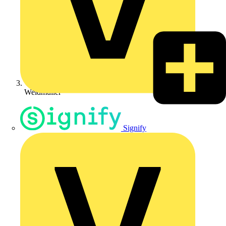
Weidmüller
Signify