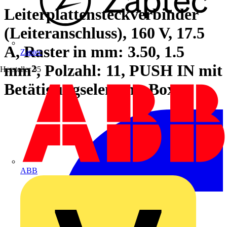
Leiterplattensteckverbinder
(Leiteranschluss), 160 V, 17.5
A, Raster in mm: 3.50, 1.5
Zaptec
mm², Polzahl: 11, PUSH IN mit
Hersteller
35
Betätigungselement, Box
ABB