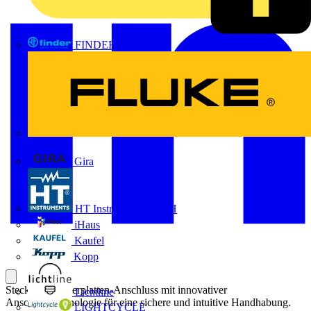
FINDER
FLUKE
Gira
HT Instruments GmbH
iHaus
Kaufel
Kopp
Steckbarer Leiterplatten-Anschluss mit innovativer
Lichtline
Anschlusstechnologie für eine sichere und intuitive Handhabung.
LIGHTCYCLE