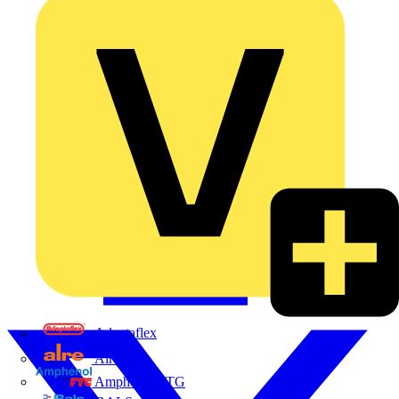
Adaptaflex
Alre
Amphenol FTG