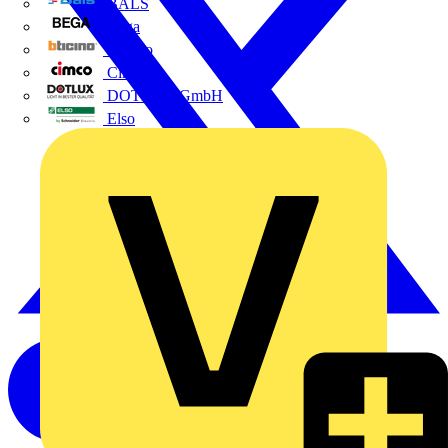
BALS
Bega
Bticino
Cimco
DOTLUX GmbH
Elso