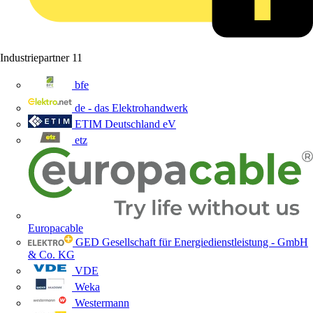
Industriepartner
11
bfe
de - das Elektrohandwerk
ETIM Deutschland eV
etz
Europacable
GED Gesellschaft für Energiedienstleistung - GmbH
& Co. KG
VDE
Weka
Westermann