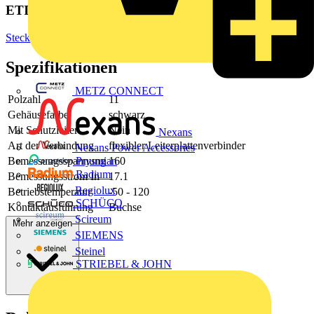
ETIM Group
Steckverbinder
Spezifikationen
METZ CONNECT
Polzahl
11
Gehäusefarbe
schwarz
Mit Schutzleiter
Nein
Nexans
Art der Verbindung
flexibler Leiterplattenverbinder
Nexans Power Accessories
Bemessungsspannung
160
Prysmian
Radium
Bemessungsstrom In
17.1
Regiolux
Betriebstemperatur
-50 - 120
SCHÜCO
Kontaktausführung
Buchse
Scireum
Mehr anzeigen
SIEMENS
Steinel
STRIEBEL & JOHN