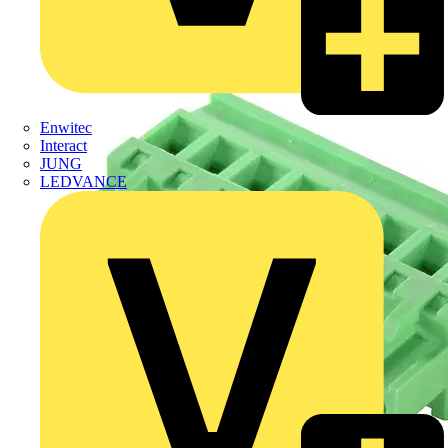
Enwitec
Interact
JUNG
LEDVANCE