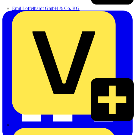
Emil Löffelhardt GmbH & Co. KG
Hardy Schmitz