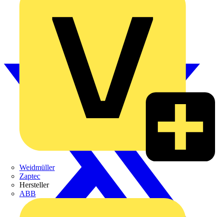
Weidmüller
Zaptec
Hersteller
ABB