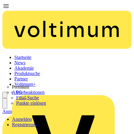
Startseite
News
Akademie
Produktsuche
Partner
Voltimum+
Premium
AEG
Werbeaktionen
Filial-Suche
Punkte einlösen
Anmelden
Registrierung
Anmelden
Registrierung