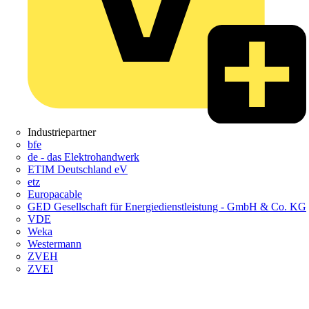
Industriepartner
bfe
de - das Elektrohandwerk
ETIM Deutschland eV
etz
Europacable
GED Gesellschaft für Energiedienstleistung - GmbH & Co. KG
VDE
Weka
Westermann
ZVEH
ZVEI