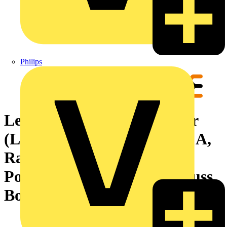
Philips
Leiterplattensteckverbinder
(Leiteranschluss), 320 V, 18 A,
Raster in mm: 5.00, 4 mm²,
Polzahl: 2, Zugbügelanschluss,
Box