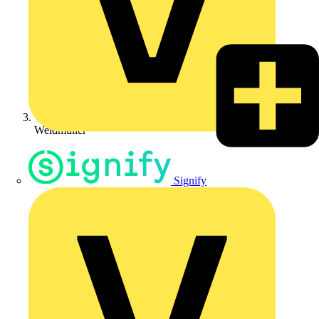
Weidmüller
Signify