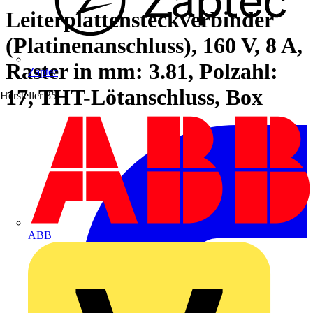
Leiterplattensteckverbinder
(Platinenanschluss), 160 V, 8 A,
Raster in mm: 3.81, Polzahl:
Zaptec
17, THT-Lötanschluss, Box
Hersteller
35
ABB