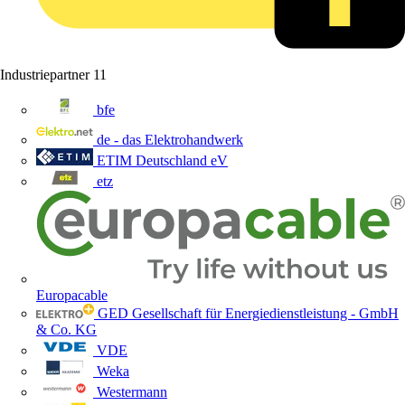
Industriepartner
11
bfe
de - das Elektrohandwerk
ETIM Deutschland eV
etz
Europacable
GED Gesellschaft für Energiedienstleistung - GmbH
& Co. KG
VDE
Weka
Westermann