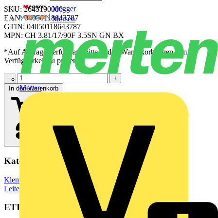
Megger
SKU: 2643190000
EAN: 04050118643787
Mersen
GTIN: 04050118643787
MPN: CH 3.81/17/90F 3.5SN GN BX
*Auf Anfrage verfügbar - bitte in den Warenkorb legen, um
Verfügbarkeit zu prüfen
−
+
Merten
In den Warenkorb
Kategorien
Klemmen, Steckverbinder & Verbindungselemente
Leiterplattensteckverbinder
ETIM Group