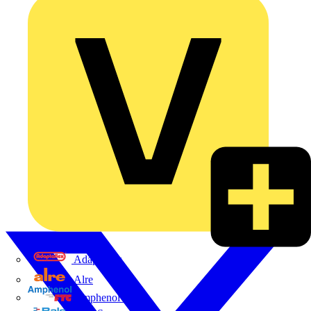
Adaptaflex
Alre
Amphenol FTG