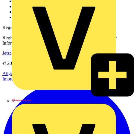
Kontakt
Downloadbereich (PDFs)
Häufig gestellte Fragen
voltimum.com
Registrierung
Registrieren Sie sich kostenlos und erhalten Sie stets aktuelle
Informationen aus der Elektroindustrie.
Jetzt registrieren
© 2002-
2026
Voltimum
Allgemeine Geschäftsbedingungen
Datenschutzerklärung
Impressum
Alexander Bürkle GmbH & Co. KG