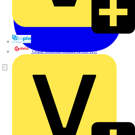
Hillmann & Ploog GmbH & Co. KG
Oskar Böttcher GmbH & Co. KG