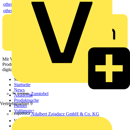
others
others
Mit Voltimum erhalten Elektrofachkräfte Zugang zu Branchennews,
Produktinformationen, Schulungen und Tools – alles auf einer
digitalen Plattform und Community.
Sitemap
Startseite
News
Zumtobel
Akademie
Produktsuche
Vertriebspartner
9
Partner
Voltimum+
Adalbert Zajadacz GmbH & Co. KG
Weitere Links
Über uns