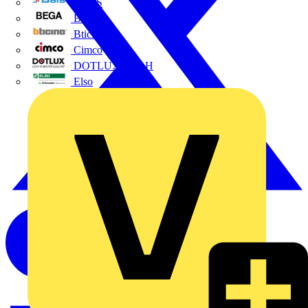
BALS
Bega
Bticino
Cimco
DOTLUX GmbH
Elso