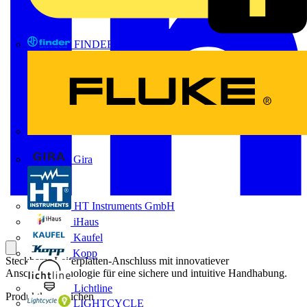
FINDER
FLUKE
Gira
HT Instruments GmbH
iHaus
Kaufel
Kopp
Steckbarer Leiterplatten-Anschluss mit innovatiever
Anschlusstechnologie für eine sichere und intuitive Handhabung.
Lichtline
Produktkennzeichen
LIGHTCYCLE