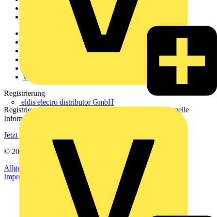
Partner
Voltimum+
Weitere Links
Über uns
Kontakt
Downloadbereich (PDFs)
Häufig gestellte Fragen
voltimum.com
Registrierung
eldis electro distributor GmbH
Registrieren Sie sich kostenlos und erhalten Sie stets aktuelle
Informationen aus der Elektroindustrie.
Jetzt registrieren
© 2002-
2026
Voltimum
Allgemeine Geschäftsbedingungen
Datenschutzerklärung
Impressum