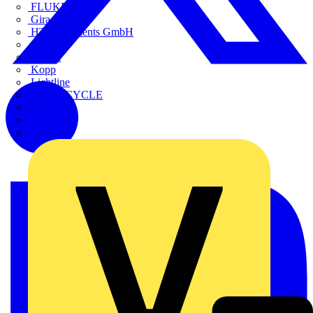
FLUKE
Gira
HT Instruments GmbH
iHaus
Kaufel
Kopp
Lichtline
LIGHTCYCLE
Megger
Mersen
Merten