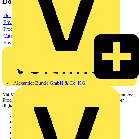
Dokumente
Deeplink product page
Environmental compliance declaration
Product data sheet
Catalogue
Environmental compliance declaration
Alexander Bürkle GmbH & Co. KG
Mit Voltimum erhalten Elektrofachkräfte Zugang zu Branchennews,
Produktinformationen, Schulungen und Tools – alles auf einer
digitalen Plattform und Community.
Sitemap
Startseite
News
Akademie
Produktsuche