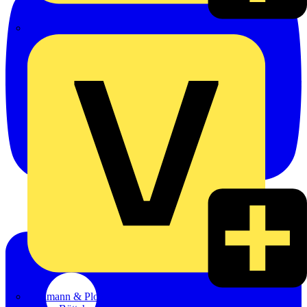
Heinrich Häusler GmbH
Hillmann & Ploog GmbH & Co. KG