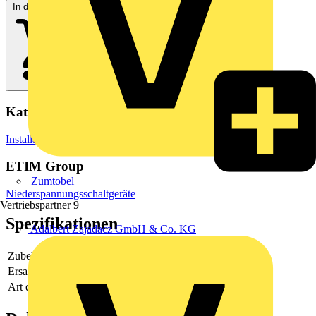
In den Warenkorb
Kategorien
Installationsmaterial & Zubehör
Installationszubehör
ETIM Group
Zumtobel
Niederspannungsschaltgeräte
Vertriebspartner
9
Spezifikationen
Adalbert Zajadacz GmbH & Co. KG
Zubehör
Ja
Ersatzteil
Nein
Art des Zubehörs/Ersatzteils
Abdeckung