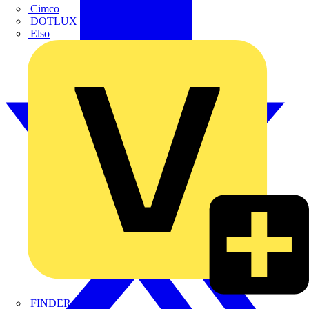
Cimco
DOTLUX GmbH
Elso
FINDER