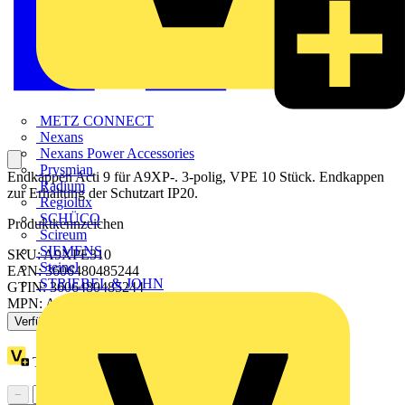
METZ CONNECT
Nexans
Nexans Power Accessories
Prysmian
Endkappen Acti 9 für A9XP-. 3-polig, VPE 10 Stück. Endkappen
Radium
zur Erhaltung der Schutzart IP20.
Regiolux
SCHÜCO
Produktkennzeichen
Scireum
SIEMENS
SKU: A9XPE310
Steinel
EAN: 3606480485244
STRIEBEL & JOHN
GTIN: 3606480485244
MPN: A9XPE310
Verfügbar: 3 Händler
Treuepunkte:
2
−
+