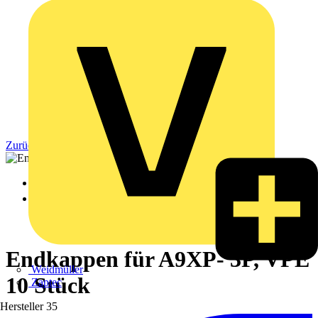
Zurück zu Produkte
Endkappen für A9XP- 3P, VPE
Weidmüller
10 Stück
Zaptec
Hersteller
35