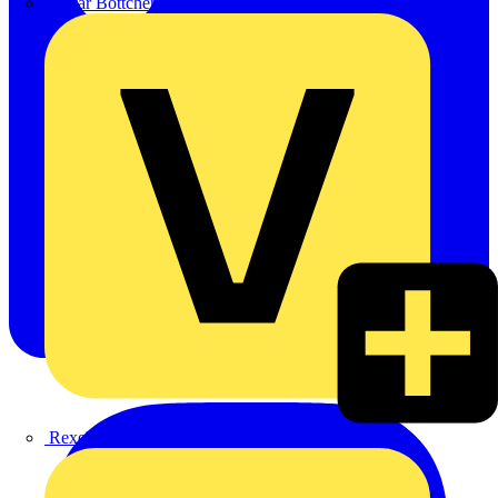
Oskar Böttcher GmbH & Co. KG
Rexel