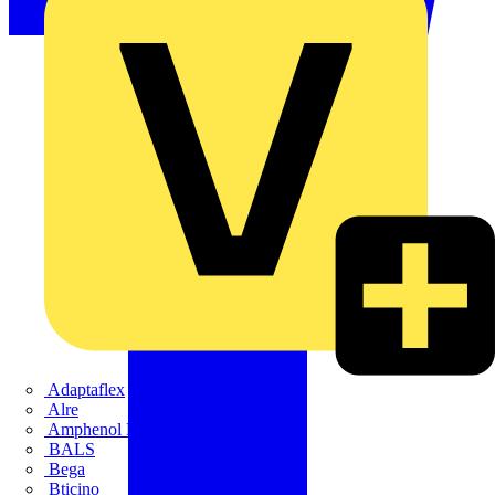
Adaptaflex
Alre
Amphenol FTG
BALS
Bega
Bticino