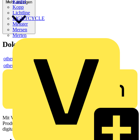
Kaufel
Mehr anzeigen
Kopp
Lichtline
LIGHTCYCLE
Megger
Mersen
Merten
Dokumente
others
others
Mit Voltimum erhalten Elektrofachkräfte Zugang zu Branchennews,
Produktinformationen, Schulungen und Tools – alles auf einer
digitalen Plattform und Community.
Sitemap