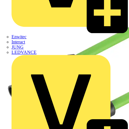
Enwitec
Interact
JUNG
LEDVANCE