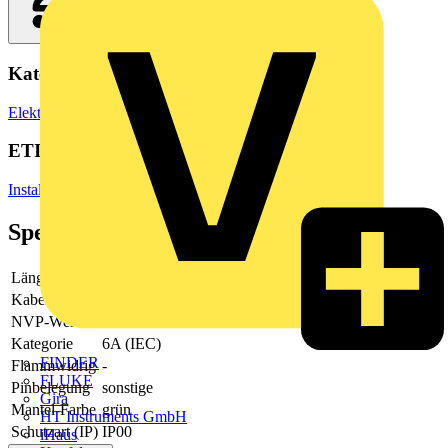
Kategorien
Elektrokabel & Leitungen
Daten- & Kommunikationskabel
ETIM Group
Installationsmaterial Kommunikationsnetze DNT/FNT
Spezifikationen
Länge
1.5
Kabeltyp
sonstige
NVP-Wert
65
Kategorie
6A (IEC)
FINDER
Flammwidrig
-
FLUKE
Pinbelegung
sonstige
Gira
Mantel-Farbe
grün
HT Instruments GmbH
Schutzart (IP)
IP00
iHaus