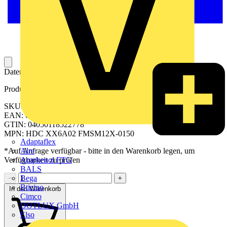
Datenleitung zur Datenübertragung in einem Datenmodul.
Produktkennzeichen
SKU: 2503780150
EAN: 04050118522778
GTIN: 04050118522778
MPN: HDC XX6A02 FMSM12X-0150
Adaptaflex
Alre
*Auf Anfrage verfügbar - bitte in den Warenkorb legen, um
Amphenol FTG
Verfügbarkeit zu prüfen
BALS
Bega
−
+
Bticino
In den Warenkorb
Cimco
DOTLUX GmbH
Elso