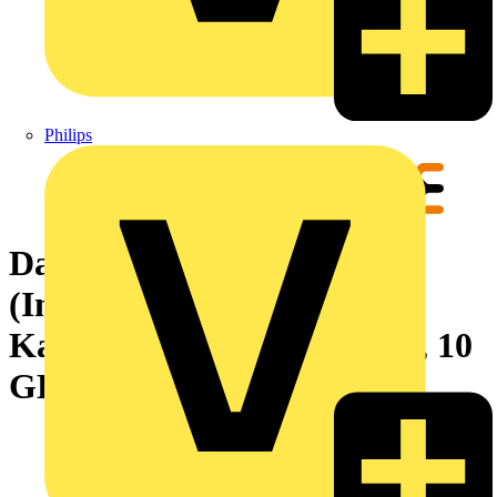
Philips
Dateneinsatz mit Leitung
(Industriesteckverbinder),
Kabellänge: 1.5 m, Cat. 6A, 10
GBit/s, 10 Gbit/s