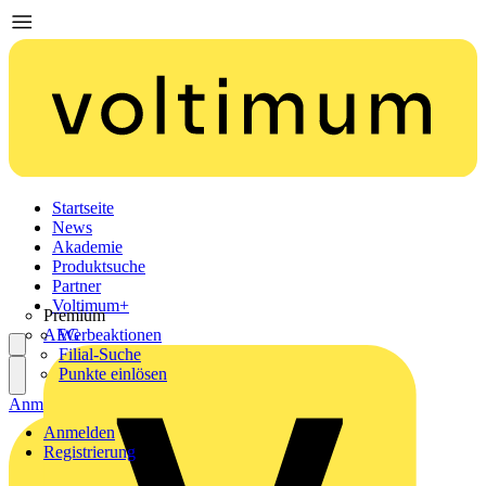
Startseite
News
Akademie
Produktsuche
Partner
Voltimum+
Premium
AEG
Werbeaktionen
Filial-Suche
Punkte einlösen
Anmelden
Registrierung
Anmelden
Registrierung