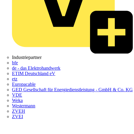
Industriepartner
bfe
de - das Elektrohandwerk
ETIM Deutschland eV
etz
Europacable
GED Gesellschaft für Energiedienstleistung - GmbH & Co. KG
VDE
Weka
Westermann
ZVEH
ZVEI