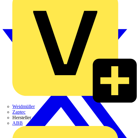
Weidmüller
Zaptec
Hersteller
ABB