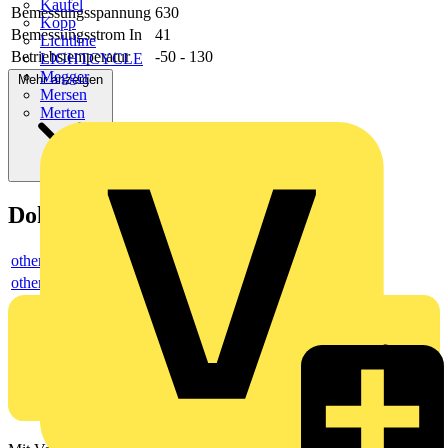
Kaufel
Bemessungsspannung
630
Kopp
Bemessungsstrom In
41
Lichtline
Betriebstemperatur
-50 - 130
LIGHTCYCLE
Megger
Mehr anzeigen
Mersen
Merten
Dokumente
others
others