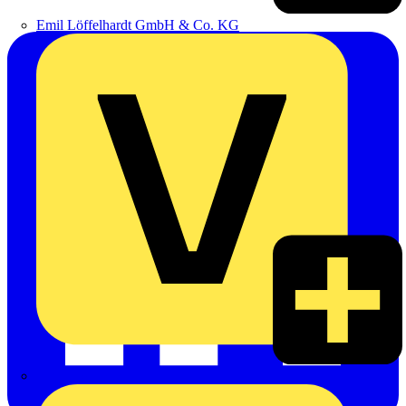
Emil Löffelhardt GmbH & Co. KG
Hardy Schmitz