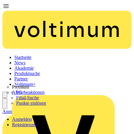
Startseite
News
Akademie
Produktsuche
Partner
Voltimum+
Premium
AEG
Werbeaktionen
Filial-Suche
Punkte einlösen
Anmelden
Registrierung
Anmelden
Registrierung