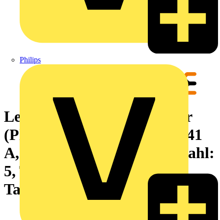
Philips
Leiterplattensteckverbinder
(Platinenanschluss), 630 V, 41
A, Raster in mm: 7.62, Polzahl:
5, THT/THR-Lötanschluss,
Tape