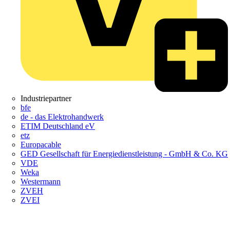
Industriepartner
bfe
de - das Elektrohandwerk
ETIM Deutschland eV
etz
Europacable
GED Gesellschaft für Energiedienstleistung - GmbH & Co. KG
VDE
Weka
Westermann
ZVEH
ZVEI