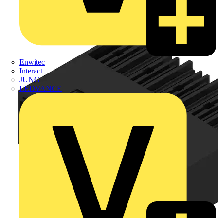
Enwitec
Interact
JUNG
LEDVANCE