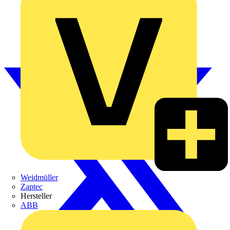
Weidmüller
Zaptec
Hersteller
ABB