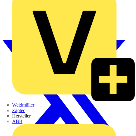
Weidmüller
Zaptec
Hersteller
ABB