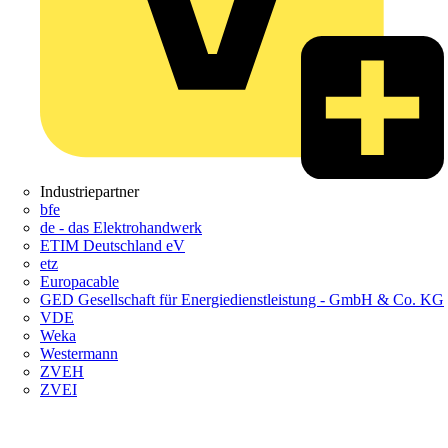
Industriepartner
bfe
de - das Elektrohandwerk
ETIM Deutschland eV
etz
Europacable
GED Gesellschaft für Energiedienstleistung - GmbH & Co. KG
VDE
Weka
Westermann
ZVEH
ZVEI