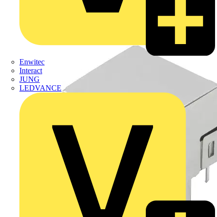
Enwitec
Interact
JUNG
LEDVANCE