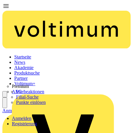
Startseite
News
Akademie
Produktsuche
Partner
Voltimum+
Premium
AEG
Werbeaktionen
Filial-Suche
Punkte einlösen
Anmelden
Registrierung
Anmelden
Registrierung