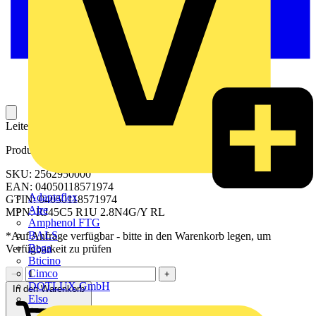
Leiterplattensteckverbinder für modulare RJ45-Datenleitungen
Produktkennzeichen
SKU: 2562950000
EAN: 04050118571974
Adaptaflex
GTIN: 04050118571974
Alre
MPN: RJ45C5 R1U 2.8N4G/Y RL
Amphenol FTG
BALS
*Auf Anfrage verfügbar - bitte in den Warenkorb legen, um
Bega
Verfügbarkeit zu prüfen
Bticino
Cimco
−
+
DOTLUX GmbH
In den Warenkorb
Elso