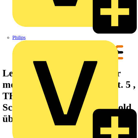
Philips
Leiterplattensteckverbinder
modulare RJ45-Buchse, Cat. 5 ,
THT/THR-Lötanschluss,
Schirmung: Ja, LED: Ja, Gold
über Nickel, Tape