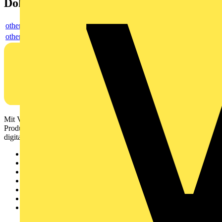
Dokumente
others
others
Mit Voltimum erhalten Elektrofachkräfte Zugang zu Branchennews,
Produktinformationen, Schulungen und Tools – alles auf einer
digitalen Plattform und Community.
Sitemap
Startseite
News
Akademie
Produktsuche
Partner
Voltimum+