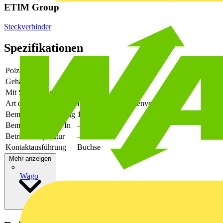
ETIM Group
Steckverbinder
Spezifikationen
Polzahl
2
Gehäusefarbe
grün
Mit Schutzleiter
-
Art der Verbindung
flexibler Leiterplattenverbinder
Bemessungsspannung
160
Bemessungsstrom In
-
Betriebstemperatur
-40 - 105
Kontaktausführung
Buchse
Mehr anzeigen
Wago