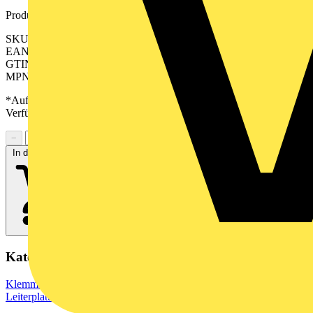
Produktkennzeichen
SKU: 2642280000
EAN: 04050118644692
GTIN: 04050118644692
MPN: CPS 3.81/02/270 SN GN BX
*Auf Anfrage verfügbar - bitte in den Warenkorb legen, um
Verfügbarkeit zu prüfen
−
+
In den Warenkorb
Kategorien
Klemmen, Steckverbinder & Verbindungselemente
Leiterplattensteckverbinder