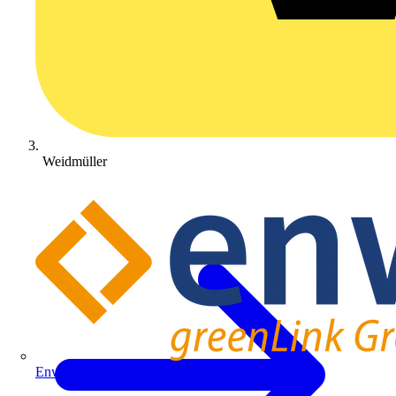
Weidmüller
Enwitec