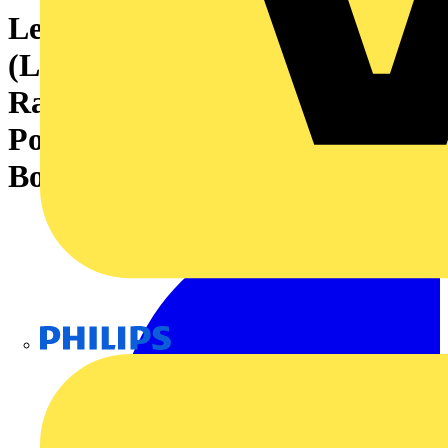
Leiterplattensteckverbinder
(Leiteranschluss), 160 V, 8 A,
Raster in mm: 3.81, 1.5 mm²,
Polzahl: 2, Zugbügelanschluss,
Box
Philips