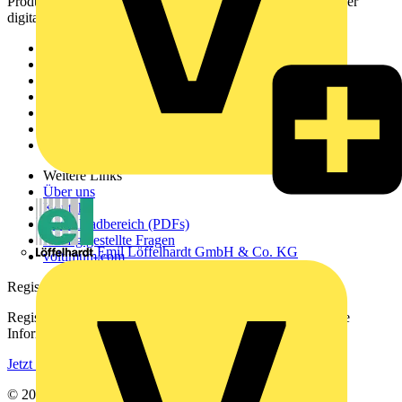
Produktinformationen, Schulungen und Tools – alles auf einer
digitalen Plattform und Community.
Sitemap
Startseite
News
Akademie
Produktsuche
Partner
Voltimum+
Weitere Links
Über uns
Kontakt
Downloadbereich (PDFs)
Häufig gestellte Fragen
Emil Löffelhardt GmbH & Co. KG
voltimum.com
Registrierung
Registrieren Sie sich kostenlos und erhalten Sie stets aktuelle
Informationen aus der Elektroindustrie.
Jetzt registrieren
© 2002-
2026
Voltimum