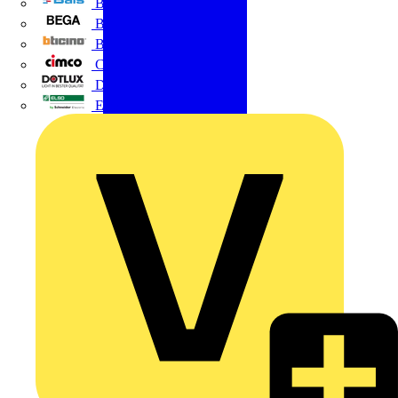
BALS
Bega
Bticino
Cimco
DOTLUX GmbH
Elso