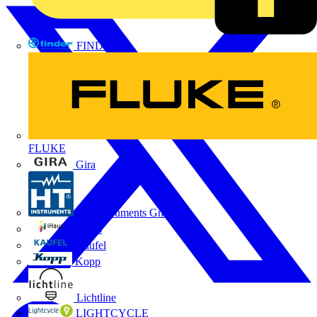
FINDER
FLUKE
Gira
HT Instruments GmbH
iHaus
Kaufel
Kopp
Lichtline
LIGHTCYCLE