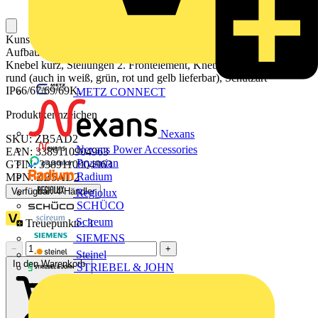
Kunststoffprogramm DM 22 mm Frontelement für modularen
Aufbau. Wahlschalter. Frontelement Wahlschalter, L + R rastend.
Knebel kurz, Stellungen 2. Frontelement, Knebeltaste, schwarz,
rund (auch in weiß, grün, rot und gelb lieferbar), Schutzart
IP66/67/69/69K.
METZ CONNECT
Produktkennzeichen
Nexans
SKU: ZB5AD2
Nexans Power Accessories
EAN: 3389110904963
Prysmian
GTIN: 3389110904963
Radium
MPN: ZB5AD2
Verfügbar: 4 Händler
Regiolux
SCHÜCO
Scireum
Treuepunkte:
3
SIEMENS
−
+
Steinel
In den Warenkorb
STRIEBEL & JOHN