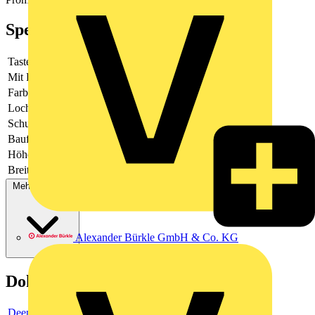
Spezifikationen
Tastend
Nein
Mit Frontring
Ja
Farbe Frontring
schwarz
Lochdurchmesser
22.5
Schutzart (NEMA)
13
Bauform der Linse
rund
Höhe der Öffnung
-
Breite der Öffnung
-
Mehr anzeigen
Alexander Bürkle GmbH & Co. KG
Dokumente
Deeplink product page