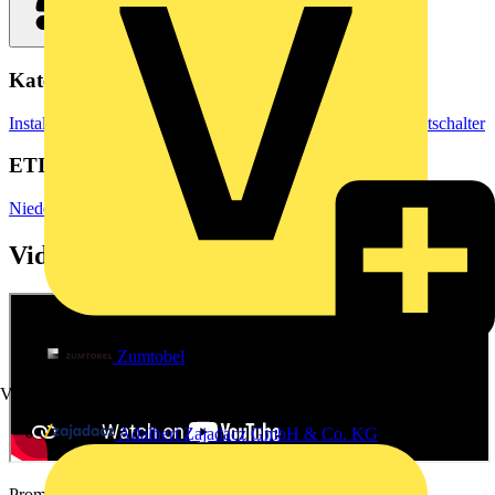
Kategorien
Installationsmaterial & Zubehör
Steckdosen & Schalter
Lichtschalter
ETIM Group
Niederspannungsschaltgeräte
Videos
Zumtobel
Vertriebspartner
9
Adalbert Zajadacz GmbH & Co. KG
Promotional video