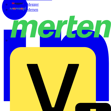
Megger
Mersen
Merten