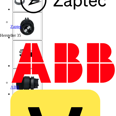
Zaptec
Hersteller
35
ABB