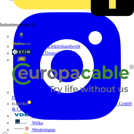
Industriepartner
11
bfe
de - das Elektrohandwerk
ETIM Deutschland eV
etz
Europacable
GED Gesellschaft für Energiedienstleistung - GmbH
& Co. KG
VDE
Weka
Westermann