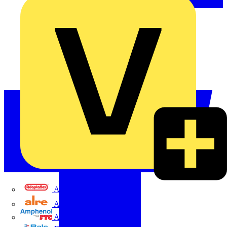
Adaptaflex
Alre
Amphenol FTG