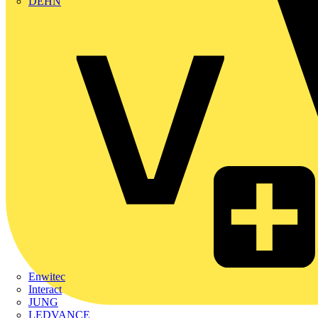
DEHN
Enwitec
Interact
JUNG
LEDVANCE