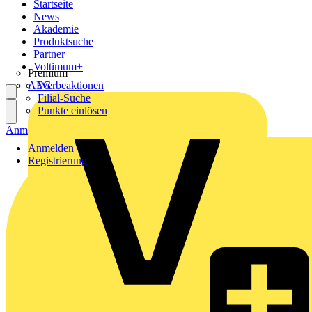
Startseite
News
Akademie
Produktsuche
Partner
Voltimum+
Premium
AEG
Werbeaktionen
Filial-Suche
Punkte einlösen
Anmelden
Registrierung
Anmelden
Registrierung