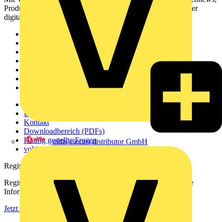
Produktinformationen, Schulungen und Tools – alles auf einer
digitalen Plattform und Community.
Sitemap
Startseite
News
Akademie
Produktsuche
Partner
Voltimum+
Weitere Links
Über uns
Kontakt
Downloadbereich (PDFs)
Häufig gestellte Fragen
eldis electro distributor GmbH
voltimum.com
Registrierung
Registrieren Sie sich kostenlos und erhalten Sie stets aktuelle
Informationen aus der Elektroindustrie.
Jetzt registrieren