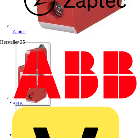
Zaptec
Hersteller
35
ABB