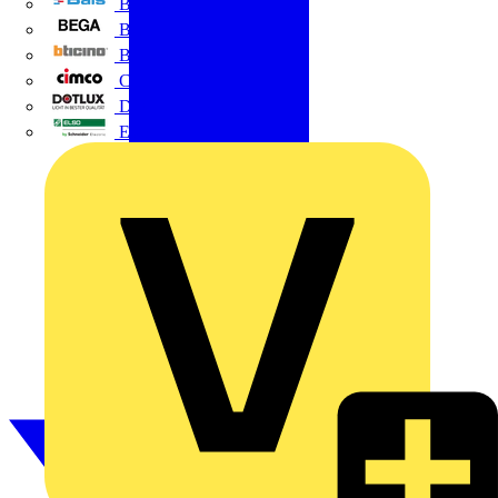
BALS
Bega
Bticino
Cimco
DOTLUX GmbH
Elso