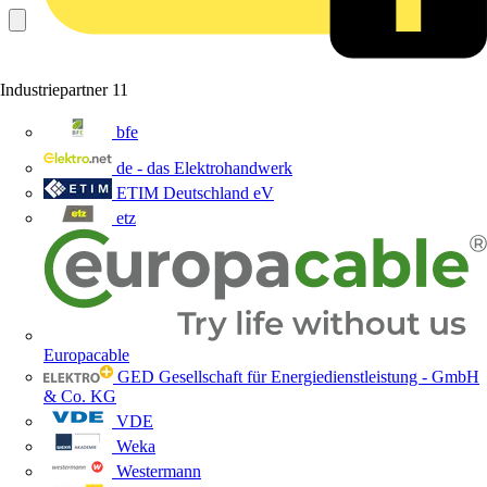
Industriepartner
11
bfe
de - das Elektrohandwerk
ETIM Deutschland eV
etz
Europacable
GED Gesellschaft für Energiedienstleistung - GmbH
& Co. KG
VDE
Weka
Westermann