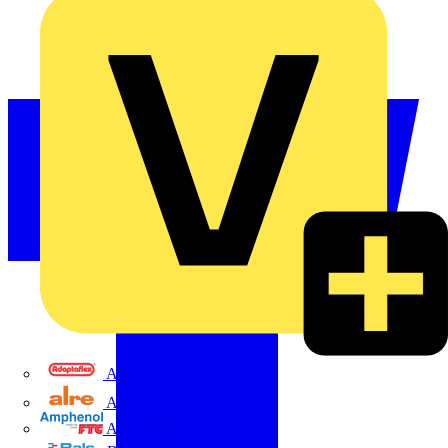
Adaptaflex
Alre
Amphenol FTG