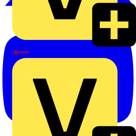
Heinrich Häusler GmbH