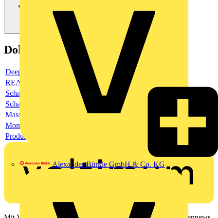
Dokumente
Deeplink Produktseite
REACH-Deklaration
Schaltbild
Schaltbild
Masszeichnung
Montageanleitung
Produktdatenblatt
Alexander Bürkle GmbH & Co. KG
Mit Voltimum erhalten Elektrofachkräfte Zugang zu Branchennews,