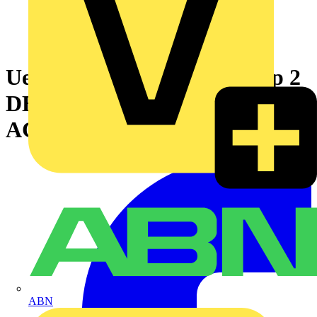
Ueberspannungsableiter Typ 2
DEHNguard S 1-polig Uc 275V
AC
ABN