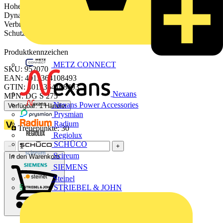
Hohe Gerätesicherheit durch Ableiterüberwachung mit Thermo-
Dynamik-Control. Zum Schutz von Niederspannungs-
Verbraucheranlagen vor Überspannungen. Zum Einsatz im Blitz-
Schutzzonen-Konzept an den Schnittstellen 0
– 1 und höher.
B
Produktkennzeichen
METZ CONNECT
SKU: 952070
EAN: 4013364108493
GTIN: 4013364108493
Nexans
MPN: DG S 275
Nexans Power Accessories
Verfügbar: 1 Händler
Prysmian
Radium
Treuepunkte:
30
Regiolux
SCHÜCO
−
+
Scireum
In den Warenkorb
SIEMENS
Steinel
STRIEBEL & JOHN