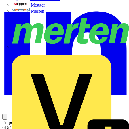
Megger
Mersen
Merten
Einpoliger Überspannungsableiter DEHNguard S, Typ 2 nach EN
61643-11, bestehend aus Basisteil und gestecktem Schutzmodul.