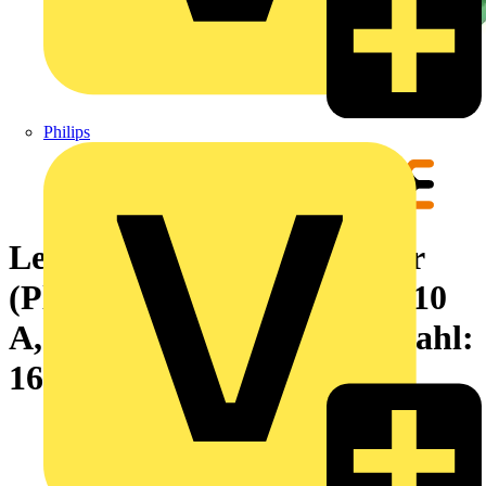
Philips
Leiterplattensteckverbinder
(Platinenanschluss), 320 V, 10
A, Raster in mm: 5.08, Polzahl:
16, THT-Lötanschluss, Box