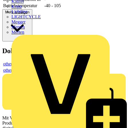
Kaufel
Betriebstemperatur
-40 - 105
Kopp
Lichtline
Mehr anzeigen
LIGHTCYCLE
Megger
Mersen
Merten
Dokumente
others
others
Mit Voltimum erhalten Elektrofachkräfte Zugang zu Branchennews,
Produktinformationen, Schulungen und Tools – alles auf einer