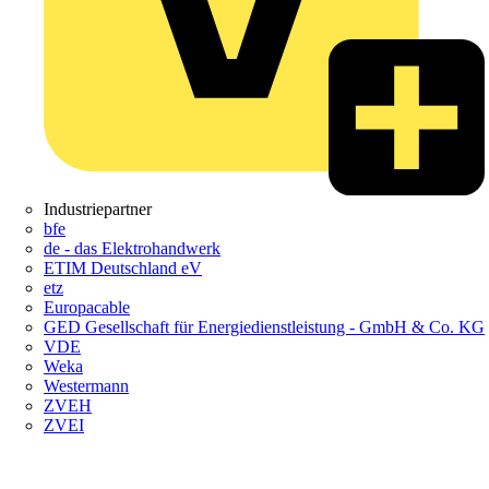
Industriepartner
bfe
de - das Elektrohandwerk
ETIM Deutschland eV
etz
Europacable
GED Gesellschaft für Energiedienstleistung - GmbH & Co. KG
VDE
Weka
Westermann
ZVEH
ZVEI