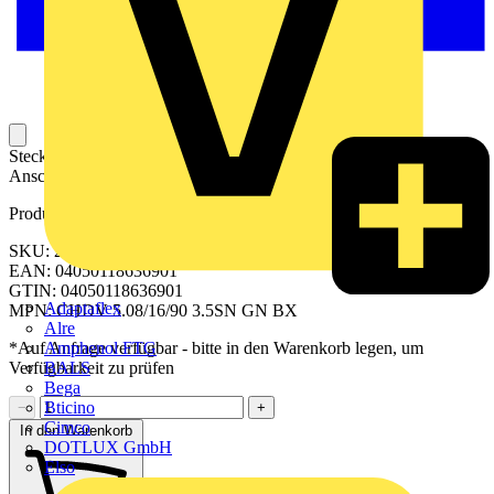
Steckbarer Leiterplatten-Anschluss mit innovatiever
Anschlusstechnologie für eine sichere und intuitive Handhabung.
Produktkennzeichen
SKU: 2650070000
EAN: 04050118636901
GTIN: 04050118636901
Adaptaflex
MPN: CHDV 5.08/16/90 3.5SN GN BX
Alre
Amphenol FTG
*Auf Anfrage verfügbar - bitte in den Warenkorb legen, um
BALS
Verfügbarkeit zu prüfen
Bega
Bticino
−
+
Cimco
In den Warenkorb
DOTLUX GmbH
Elso