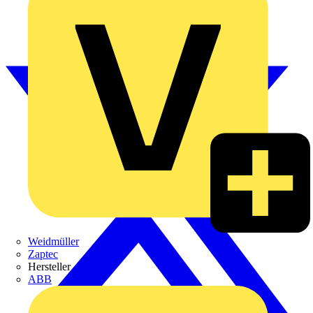
Weidmüller
Zaptec
Hersteller
ABB