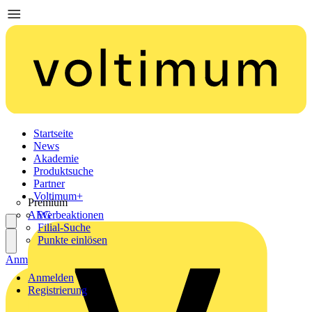
Startseite
News
Akademie
Produktsuche
Partner
Voltimum+
Premium
AEG
Werbeaktionen
Filial-Suche
Punkte einlösen
Anmelden
Registrierung
Anmelden
Registrierung