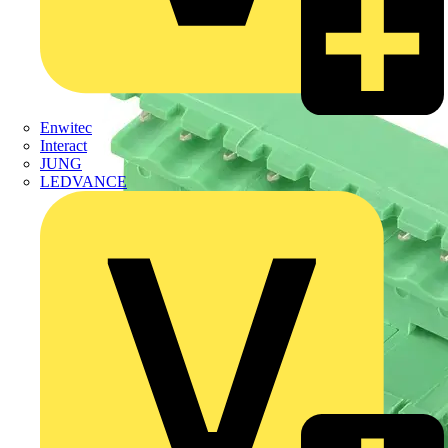
Enwitec
Interact
JUNG
LEDVANCE