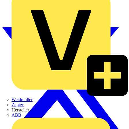
Weidmüller
Zaptec
Hersteller
ABB