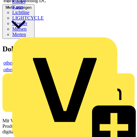
Betriebsspannung DC
Kaufel
Kopp
Mehr anzeigen
Lichtline
LIGHTCYCLE
Megger
Mersen
Merten
Dokumente
others
others
Mit Voltimum erhalten Elektrofachkräfte Zugang zu Branchennews,
Produktinformationen, Schulungen und Tools – alles auf einer
digitalen Plattform und Community.