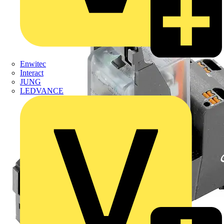
Enwitec
Interact
JUNG
LEDVANCE