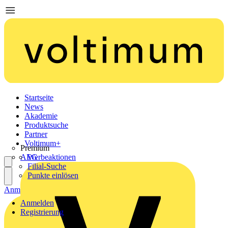
Startseite
News
Akademie
Produktsuche
Partner
Voltimum+
Premium
AEG
Werbeaktionen
Filial-Suche
Punkte einlösen
Anmelden
Registrierung
Anmelden
Registrierung