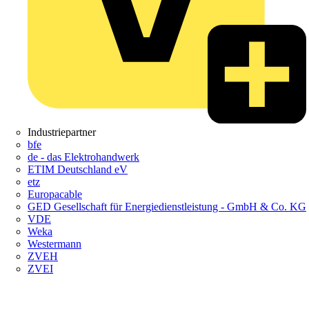
Industriepartner
bfe
de - das Elektrohandwerk
ETIM Deutschland eV
etz
Europacable
GED Gesellschaft für Energiedienstleistung - GmbH & Co. KG
VDE
Weka
Westermann
ZVEH
ZVEI