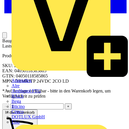
Baugruppe aus Steckrelais und Stecksockel. Steuerstromkreis und
Laststromkreis sind galvanisch getrennt.
Produktkennzeichen
SKU: 2576110000
EAN: 04050118585865
GTIN: 04050118585865
Adaptaflex
MPN: DRMKITP 24VDC 2CO LD
Alre
Amphenol FTG
*Auf Anfrage verfügbar - bitte in den Warenkorb legen, um
BALS
Verfügbarkeit zu prüfen
Bega
Bticino
−
+
Cimco
In den Warenkorb
DOTLUX GmbH
Elso