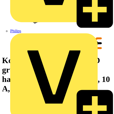
Philips
Koppelrelais, 24 V DC, LED
grün, 2 Wechsler (AgNi
hauchvergoldet) , 250 V AC, 10
A, PUSH IN