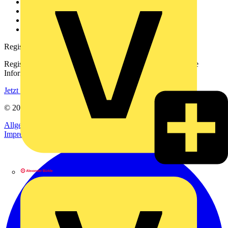
Kontakt
Downloadbereich (PDFs)
Häufig gestellte Fragen
voltimum.com
Registrierung
Registrieren Sie sich kostenlos und erhalten Sie stets aktuelle
Informationen aus der Elektroindustrie.
Jetzt registrieren
© 2002-
2026
Voltimum
Allgemeine Geschäftsbedingungen
Datenschutzerklärung
Impressum
Alexander Bürkle GmbH & Co. KG