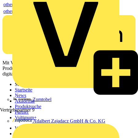
others
others
Mit Voltimum erhalten Elektrofachkräfte Zugang zu Branchennews,
Produktinformationen, Schulungen und Tools – alles auf einer
digitalen Plattform und Community.
Sitemap
Startseite
News
Zumtobel
Akademie
Produktsuche
Vertriebspartner
9
Partner
Voltimum+
Adalbert Zajadacz GmbH & Co. KG
Weitere Links
Über uns