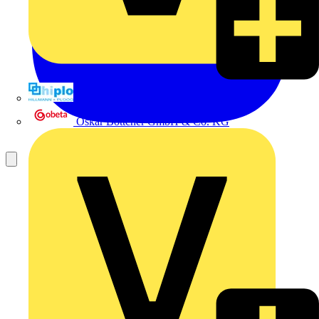
Hillmann & Ploog GmbH & Co. KG
Oskar Böttcher GmbH & Co. KG