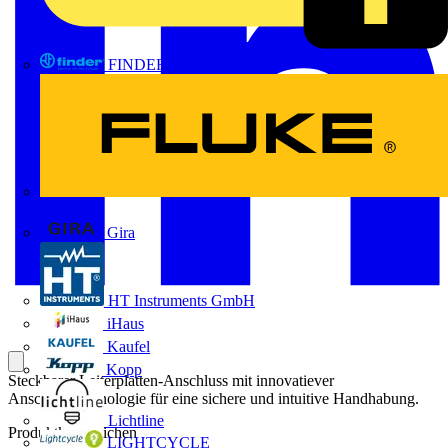
FINDER
FLUKE
Gira
HT Instruments GmbH
iHaus
Kaufel
Kopp
Steckbarer Leiterplatten-Anschluss mit innovatiever
Anschlusstechnologie für eine sichere und intuitive Handhabung.
Lichtline
Produktkennzeichen
LIGHTCYCLE