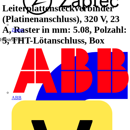
Leiterplattensteckverbinder
(Platinenanschluss), 320 V, 23
A, Raster in mm: 5.08, Polzahl:
Zaptec
5, THT-Lötanschluss, Box
Hersteller
35
ABB