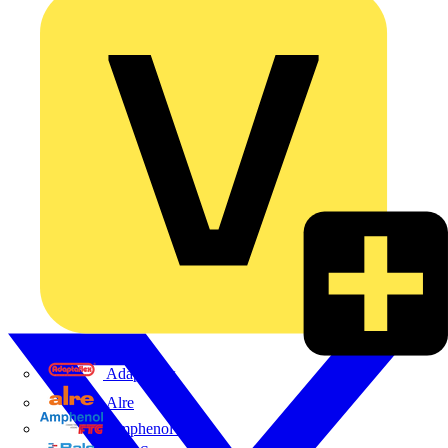
Adaptaflex
Alre
Amphenol FTG