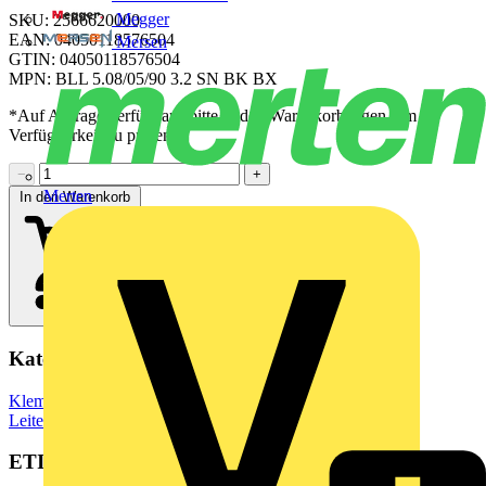
Megger
SKU: 2566620000
EAN: 04050118576504
Mersen
GTIN: 04050118576504
MPN: BLL 5.08/05/90 3.2 SN BK BX
*Auf Anfrage verfügbar - bitte in den Warenkorb legen, um
Verfügbarkeit zu prüfen
−
+
Merten
In den Warenkorb
Kategorien
Klemmen, Steckverbinder & Verbindungselemente
Leiterplattensteckverbinder
ETIM Group