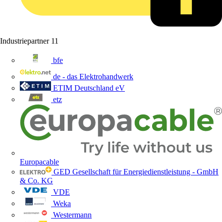
Industriepartner
11
bfe
de - das Elektrohandwerk
ETIM Deutschland eV
etz
Europacable
GED Gesellschaft für Energiedienstleistung - GmbH
& Co. KG
VDE
Weka
Westermann