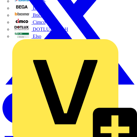
BALS
Bega
Bticino
Cimco
DOTLUX GmbH
Elso