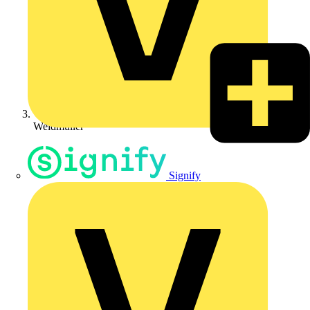
Weidmüller
Signify