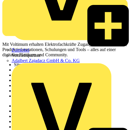
Mit Voltimum erhalten Elektrofachkräfte Zugang zu Branchennews,
Produktinformationen, Schulungen und Tools – alles auf einer
Zumtobel
digitalen Plattform und Community.
Vertriebspartner
Adalbert Zajadacz GmbH & Co. KG
Sitemap
Startseite
News
Akademie
Produktsuche
Partner
Voltimum+
Weitere Links
Über uns
Kontakt
Downloadbereich (PDFs)
Häufig gestellte Fragen