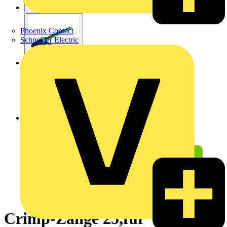
Phoenix Contact
Schneider Electric
Crimp-Zange 25,für