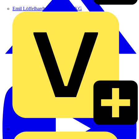
Emil Löffelhardt GmbH & Co. KG
Hardy Schmitz