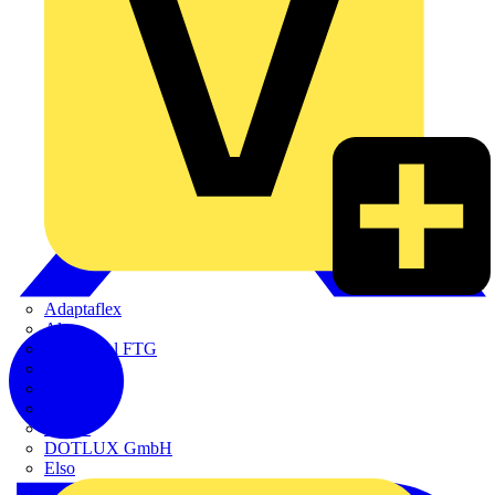
Adaptaflex
Alre
Amphenol FTG
BALS
Bega
Bticino
Cimco
DOTLUX GmbH
Elso