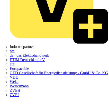
Industriepartner
bfe
de - das Elektrohandwerk
ETIM Deutschland eV
etz
Europacable
GED Gesellschaft für Energiedienstleistung - GmbH & Co. KG
VDE
Weka
Westermann
ZVEH
ZVEI