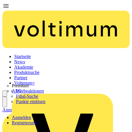
Startseite
News
Akademie
Produktsuche
Partner
Voltimum+
Premium
AEG
Werbeaktionen
Filial-Suche
Punkte einlösen
Anmelden
Registrierung
Anmelden
Registrierung