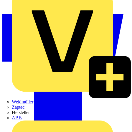
Weidmüller
Zaptec
Hersteller
ABB