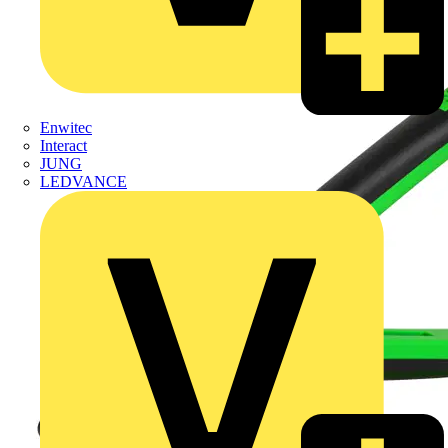
Enwitec
Interact
JUNG
LEDVANCE