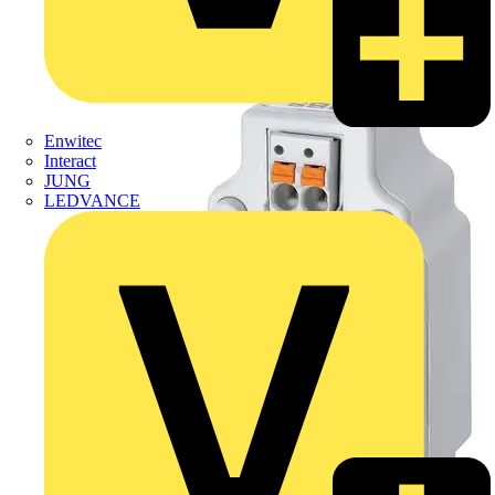
Enwitec
Interact
JUNG
LEDVANCE