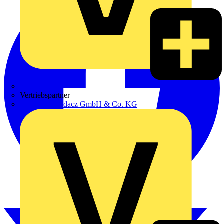
Zumtobel
Vertriebspartner
Adalbert Zajadacz GmbH & Co. KG