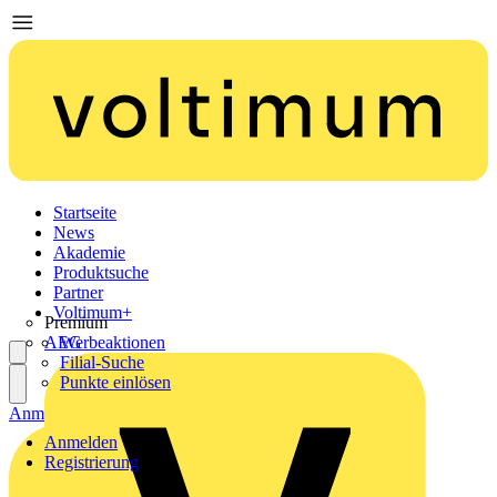
Startseite
News
Akademie
Produktsuche
Partner
Voltimum+
Premium
AEG
Werbeaktionen
Filial-Suche
Punkte einlösen
Anmelden
Registrierung
Anmelden
Registrierung