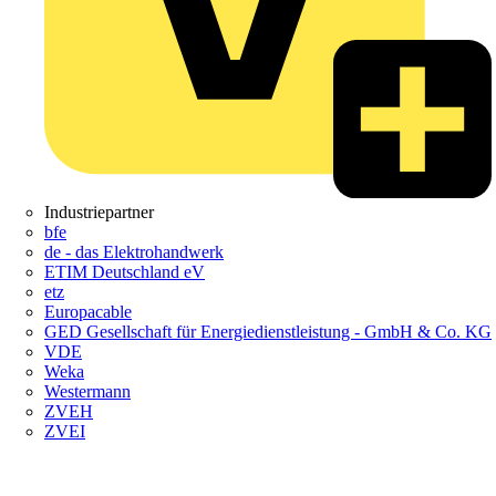
Industriepartner
bfe
de - das Elektrohandwerk
ETIM Deutschland eV
etz
Europacable
GED Gesellschaft für Energiedienstleistung - GmbH & Co. KG
VDE
Weka
Westermann
ZVEH
ZVEI