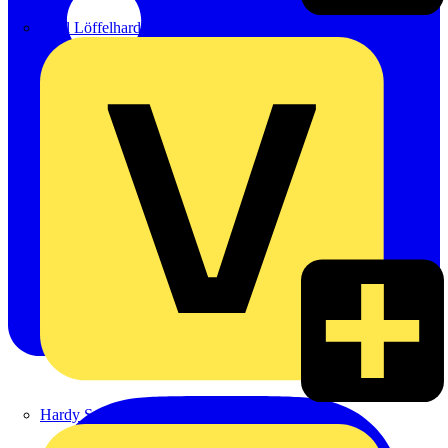
Emil Löffelhardt GmbH & Co. KG
Hardy Schmitz