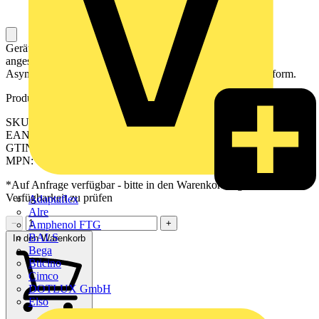
Gerät zum präzisen Messen des Stromverbrauchs einer
angeschlossenen Last durch Echtwerteffektivverfahren.
Asymmetrische Kabeldurchführung und platzsparende Bauform.
Produktkennzeichen
SKU: 2525150000
EAN: 04050118536515
GTIN: 04050118536515
MPN: CMA-CTM-7-32-1A-0.2VA-1
*Auf Anfrage verfügbar - bitte in den Warenkorb legen, um
Verfügbarkeit zu prüfen
Adaptaflex
Alre
−
+
Amphenol FTG
BALS
In den Warenkorb
Bega
Bticino
Cimco
DOTLUX GmbH
Elso