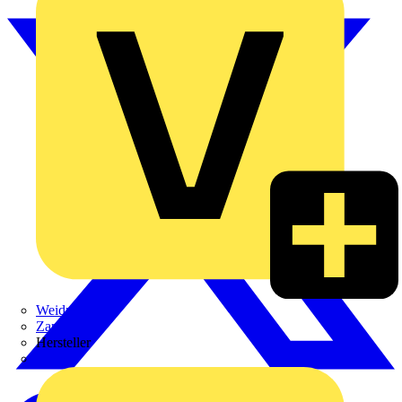
Weidmüller
Zaptec
Hersteller
ABB