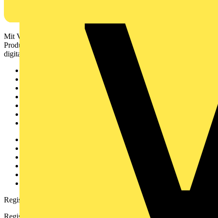
Mit Voltimum erhalten Elektrofachkräfte Zugang zu Branchennews,
Produktinformationen, Schulungen und Tools – alles auf einer
digitalen Plattform und Community.
Sitemap
Startseite
News
Akademie
Produktsuche
Partner
Voltimum+
Weitere Links
Über uns
Kontakt
Downloadbereich (PDFs)
Häufig gestellte Fragen
voltimum.com
Registrierung
Registrieren Sie sich kostenlos und erhalten Sie stets aktuelle