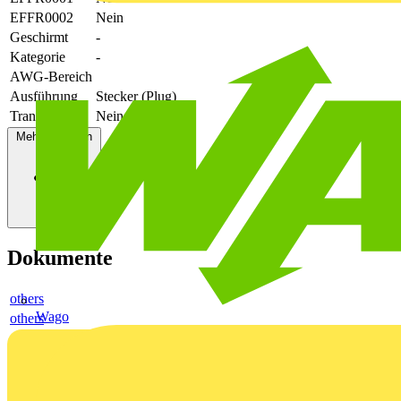
EFFR0002
Nein
Geschirmt
-
Kategorie
-
AWG-Bereich
Ausführung
Stecker (Plug)
Transparent
Nein
Mehr anzeigen
Dokumente
others
Wago
others