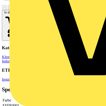
−
+
In den Warenkorb
Kategorien
Klemmen, Steckverbinder & Verbindungselemente
Industriesteckverbinder
ETIM Group
Installationsmaterial Kommunikationsnetze DNT/FNT
Spezifikationen
Farbe
sonstige
EFFR0001
Nein