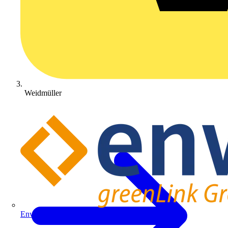
Weidmüller
Enwitec