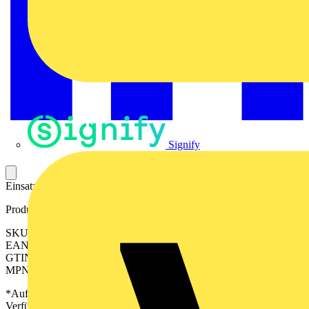
Signify
Einsatz für Einbaugehäuse.
Produktkennzeichen
SKU: 2505070000
EAN: 04050118519167
GTIN: 04050118519167
MPN: IE-FCI-PWB-2USB-A-5V
*Auf Anfrage verfügbar - bitte in den Warenkorb legen, um
Verfügbarkeit zu prüfen