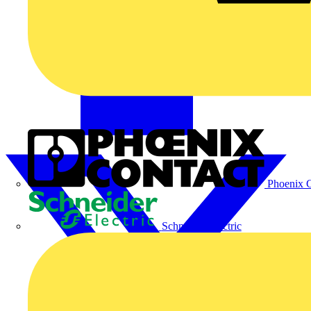
Phoenix C
Schneider Electric