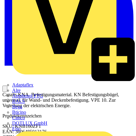
Adaptaflex
Alre
Canalis KNA. Befestigungsmaterial. KN Befestigungsbügel,
Amphenol FTG
universal, für Wand- und Deckenbefestigung. VPE 10. Zur
BALS
Verteilung der elektrischen Energie.
Bega
Bticino
Produktkennzeichen
Cimco
DOTLUX GmbH
SKU: KNB160ZF1
Elso
EAN: 3606485013176