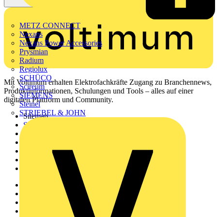
METZ CONNECT
Nexans
Nexans Power Accessories
Prysmian
Radium
Regiolux
SCHÜCO
Mit Voltimum erhalten Elektrofachkräfte Zugang zu Branchennews,
Scireum
Produktinformationen, Schulungen und Tools – alles auf einer
SIEMENS
digitalen Plattform und Community.
Steinel
STRIEBEL & JOHN
Sitemap
Startseite
News
Akademie
Produktsuche
Partner
Voltimum+
Weitere Links
Über uns
Kontakt
Downloadbereich (PDFs)