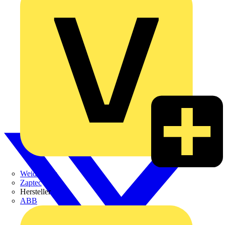
Weidmüller
Zaptec
Hersteller
ABB