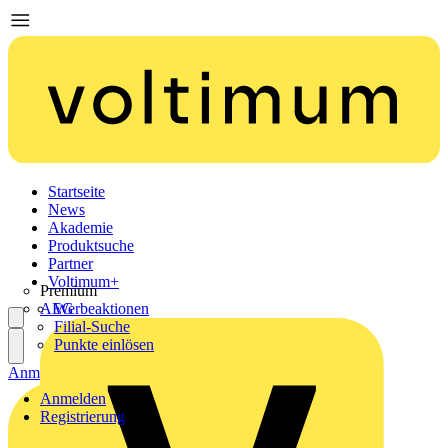
Startseite
News
Akademie
Produktsuche
Partner
Voltimum+
Premium
AEG
Werbeaktionen
Filial-Suche
Punkte einlösen
Anmelden
Registrierung
Anmelden
Registrierung