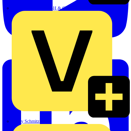
Emil Löffelhardt GmbH & Co. KG
Hardy Schmitz