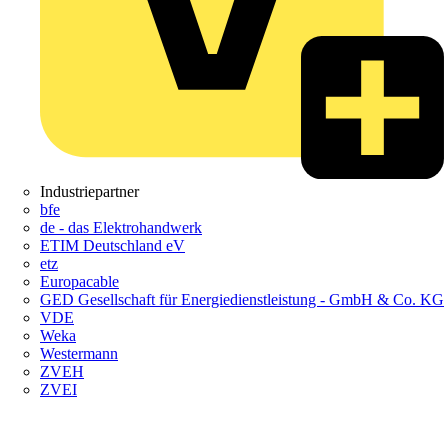
Industriepartner
bfe
de - das Elektrohandwerk
ETIM Deutschland eV
etz
Europacable
GED Gesellschaft für Energiedienstleistung - GmbH & Co. KG
VDE
Weka
Westermann
ZVEH
ZVEI