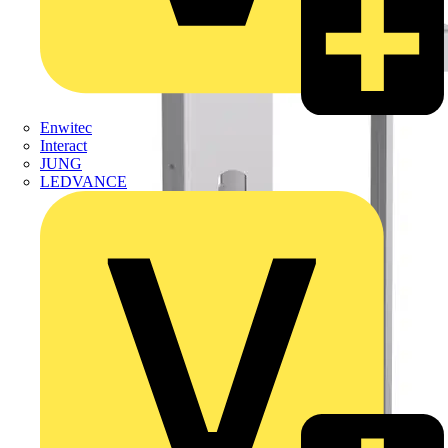
Enwitec
Interact
JUNG
LEDVANCE