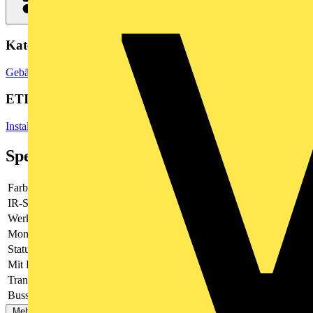
Kategorien
Gebäudeleittechnik & Automation
Sensoren
Temperatursensoren
ETIM Group
Installationsbussysteme
Spezifikationen
Farbe
sonstige
IR-Sensor
Nein
Werkstoff
Kunststoff
Montageart
Unterputz
Status-LED
Ja
Mit Display
Nein
Transparent
Nein
Bussystem KNX
Ja
Mehr anzeigen