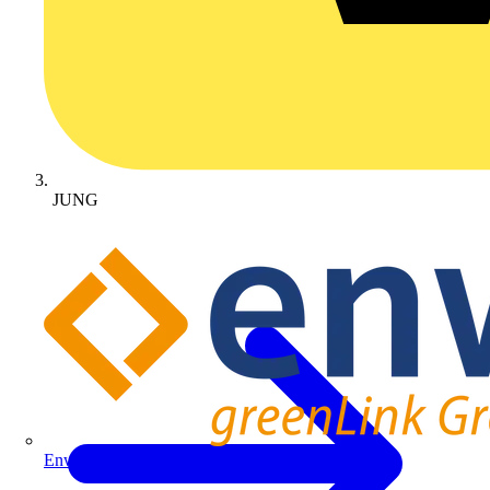
JUNG
Enwitec