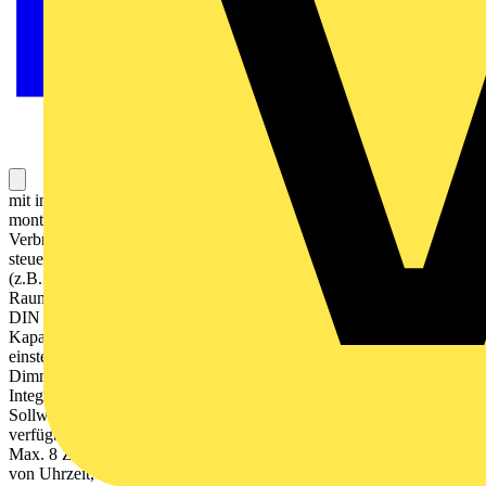
mit integriertem 1fach-Rahmen LS 990 Nur als Einzelgerät zu
montieren! Bestimmungsgemäßer Gebrauch Bedienen von
Verbrauchern (Licht schalten und dimmen, Jalousien und Rollladen
steuern etc.) Visualisieren von Anlagenzuständen und Informationen
(z.B. Temperatur und Helligkeit) Messen und Regeln der
Raumtemperatur Montage in Gerätedose mit Abmessungen nach
DIN 49073 Produkteigenschaften Hochauflösendes IPS Farbdisplay
Kapazitiver Touchscreen Funktionen der Favoriten-Seiten
einstellbar (ohne ETS) Max. 32 Bedienfunktionen Schalten,
Dimmen, Jalousiesteuerung, Wertgeber, Szenenaufruf etc.
Integrierter Raumtemperaturfühler Raumtemperaturregelung mit
Sollwertvorgabe Steuerung von Split-Units (nur mit Update,
verfügbar seit Juli 2024) Alarmfunktion (akustisch und/oder optisch)
Max. 8 Zeitschaltfunktionen aktivierbar und einstellbar (abhängig
von Uhrzeit, Astro oder Zufall) Integrierter Näherungs- und