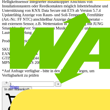
Helligkeitssensor Integrierter Busankoppler Anschluss von
Installationstastern oder Reedkontakten möglich Inbetriebnahme und
Unterstützung von KNX Data Secure mit ETS ab Version 5.7.4
Updatefähig Anzeige von Raum- und Soll-Temperatur Fernfühler
(Art.-Nr.: FF NTC) anschließbar Anzeige der Außentemperatur –
mit externem Sensor, z.B. Wetterstation In Verbindung mit JUNG
Smart Visu Server: Steuerung von Musikwiedergabe und
Lautstärkeregelung
Produktkennzeichen
SKU: LC459D1S208
EAN: 4011377296244
GTIN: 4011377296244
MPN: LC 459 D 1S 208
*Auf Anfrage verfügbar - bitte in den Warenkorb legen, um
Verfügbarkeit zu prüfen
−
+
Wago
In den Warenkorb