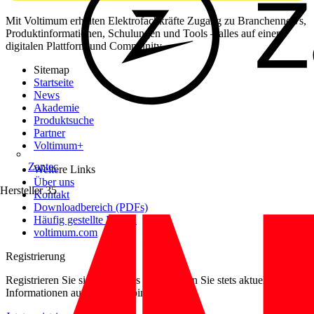
Mit Voltimum erhalten Elektrofachkräfte Zugang zu Branchennews,
Produktinformationen, Schulungen und Tools – alles auf einer
digitalen Plattform und Community.
Sitemap
Startseite
News
Akademie
Produktsuche
Partner
Voltimum+
Zaptec
Weitere Links
Über uns
Hersteller
35
Kontakt
Downloadbereich (PDFs)
Häufig gestellte Fragen
voltimum.com
Registrierung
Registrieren Sie sich kostenlos und erhalten Sie stets aktuelle
Informationen aus der Elektroindustrie.