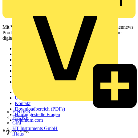
Mit Voltimum erhalten Elektrofachkräfte Zugang zu Branchennews,
Produktinformationen, Schulungen und Tools – alles auf einer
digitalen Plattform und Community.
Sitemap
Startseite
News
Akademie
Produktsuche
Partner
Voltimum+
Weitere Links
Über uns
Kontakt
Downloadbereich (PDFs)
FINDER
Häufig gestellte Fragen
FLUKE
voltimum.com
Gira
HT Instruments GmbH
Registrierung
iHaus