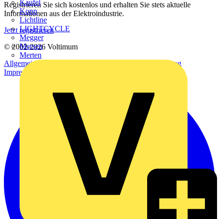
Kaufel
Registrieren Sie sich kostenlos und erhalten Sie stets aktuelle
Kopp
Informationen aus der Elektroindustrie.
Lichtline
LIGHTCYCLE
Jetzt registrieren
Megger
Mersen
© 2002-
2026
Voltimum
Merten
Allgemeine Geschäftsbedingungen
Datenschutzerklärung
Impressum