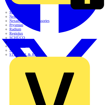
METZ CONNECT
Nexans
Nexans Power Accessories
Prysmian
Radium
Regiolux
SCHÜCO
Scireum
SIEMENS
Steinel
STRIEBEL & JOHN