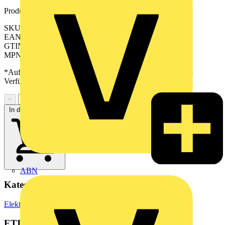
Produktkennzeichen
SKU: 2618640000
EAN: 04050118670196
GTIN: 04050118670196
MPN: TOP 24VUC 48VDC0.1A
*Auf Anfrage verfügbar - bitte in den Warenkorb legen, um
Verfügbarkeit zu prüfen
−
+
In den Warenkorb
ABN
Kategorien
Elektronische Bauteile
Relais
ETIM Group