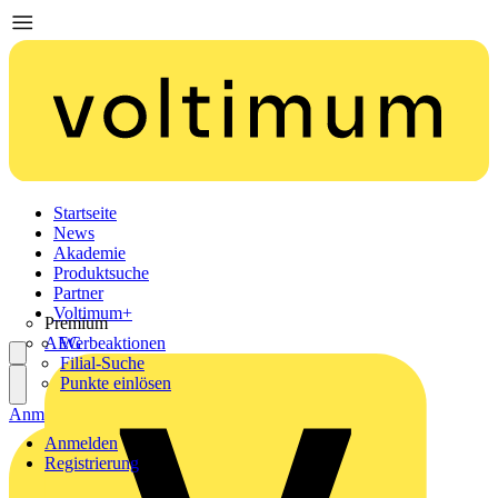
Startseite
News
Akademie
Produktsuche
Partner
Voltimum+
Premium
AEG
Werbeaktionen
Filial-Suche
Punkte einlösen
Anmelden
Registrierung
Anmelden
Registrierung