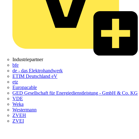
Industriepartner
bfe
de - das Elektrohandwerk
ETIM Deutschland eV
etz
Europacable
GED Gesellschaft für Energiedienstleistung - GmbH & Co. KG
VDE
Weka
Westermann
ZVEH
ZVEI