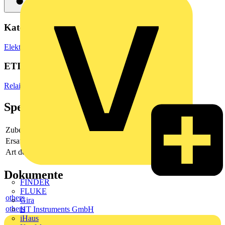
Kategorien
Elektronische Bauteile
Relais
ETIM Group
Relais
Spezifikationen
Zubehör
Ja
Ersatzteil
Nein
Art des Zubehörs/Ersatzteils
-
Dokumente
FINDER
FLUKE
others
Gira
others
HT Instruments GmbH
iHaus