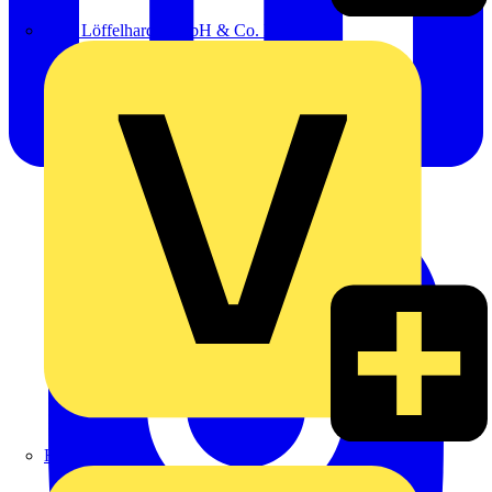
Emil Löffelhardt GmbH & Co. KG
Hardy Schmitz