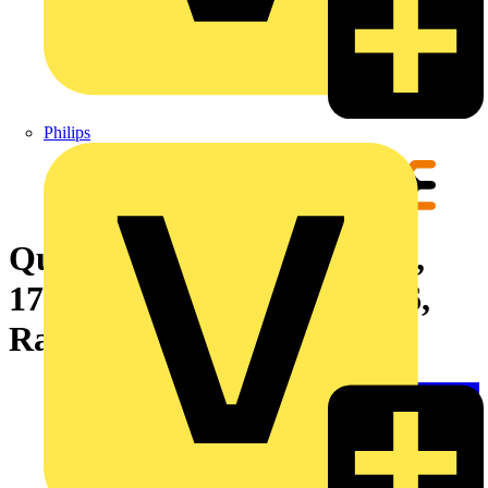
Philips
Querverbinder (Relais), rot,
17.5 A, kürzbar, Polzahl: 26,
Raster in mm: 12.80