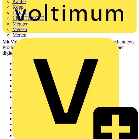
Kaufel
Kopp
Lichtline
LIGHTCYCLE
Megger
Mersen
Merten
Mit Voltimum erhalten Elektrofachkräfte Zugang zu Branchennews,
Produktinformationen, Schulungen und Tools – alles auf einer
digitalen Plattform und Community.
Sitemap
Startseite
News
Akademie
Produktsuche
Partner
Voltimum+
Weitere Links
Über uns
Kontakt
Downloadbereich (PDFs)
Häufig gestellte Fragen
voltimum.com