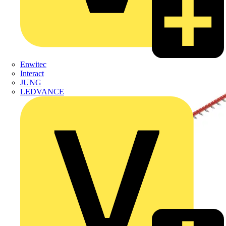
Enwitec
Interact
JUNG
LEDVANCE