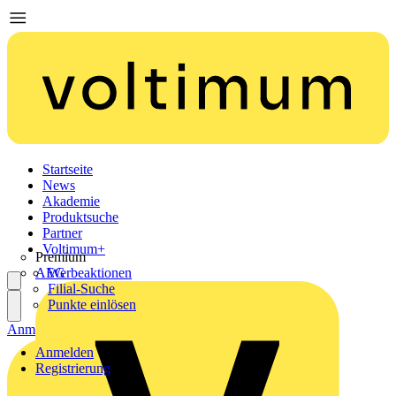
Startseite
News
Akademie
Produktsuche
Partner
Voltimum+
Premium
AEG
Werbeaktionen
Filial-Suche
Punkte einlösen
Anmelden
Registrierung
Anmelden
Registrierung