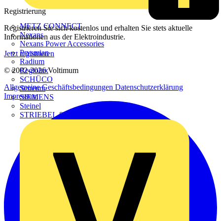
Registrierung
METZ CONNECT
Registrieren Sie sich kostenlos und erhalten Sie stets aktuelle
Nexans
Informationen aus der Elektroindustrie.
Nexans Power Accessories
Prysmian
Jetzt registrieren
Radium
Regiolux
© 2002-
2026
Voltimum
SCHÜCO
Allgemeine Geschäftsbedingungen
Datenschutzerklärung
Scireum
Impressum
SIEMENS
Steinel
STRIEBEL & JOHN