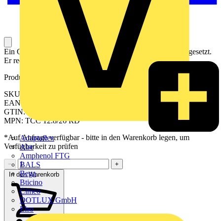
Ein Querverbinder wird zum Brücken von Anschlüssen eingesetzt.
Er reduzieren die Verdrahtungszeit um bis zu 60 %.
Produktkennzeichen
SKU: 2556420000
EAN: 04050118566932
GTIN: 04050118566932
MPN: TCC 12.8/26 RD
*Auf Anfrage verfügbar - bitte in den Warenkorb legen, um
Adaptaflex
Verfügbarkeit zu prüfen
Alre
Amphenol FTG
BALS
−
+
Bega
In den Warenkorb
Bticino
Cimco
DOTLUX GmbH
Elso