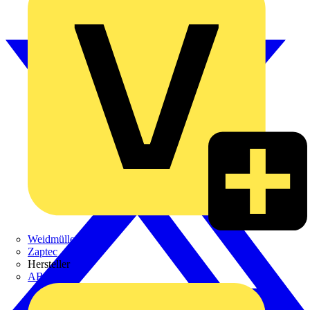
Weidmüller
Zaptec
Hersteller
ABB