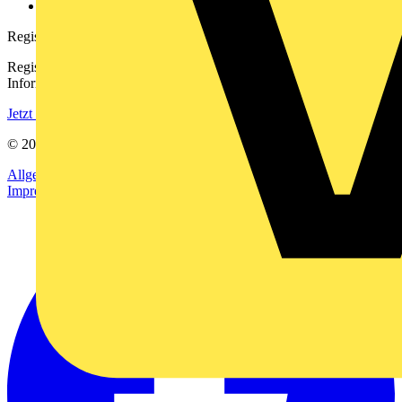
voltimum.com
Registrierung
Registrieren Sie sich kostenlos und erhalten Sie stets aktuelle
Informationen aus der Elektroindustrie.
Jetzt registrieren
© 2002-
2026
Voltimum
Allgemeine Geschäftsbedingungen
Datenschutzerklärung
Impressum