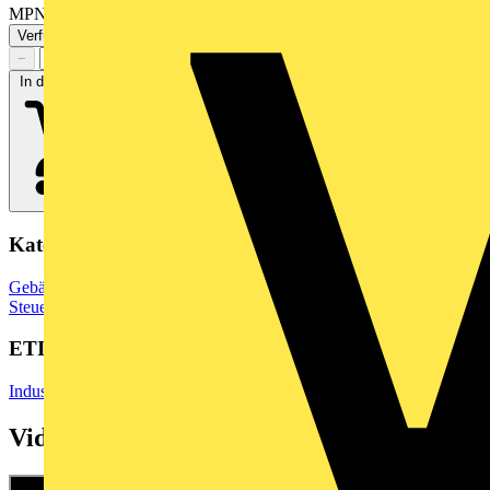
MPN: 6ES7136-6BA01-0CA0
Verfügbar: 2 Händler
−
+
In den Warenkorb
Kategorien
Gebäudeleittechnik & Automation
Speicherprogrammierbare
Steuerungen
ETIM Group
Industriesteuerungen SPS
Videos