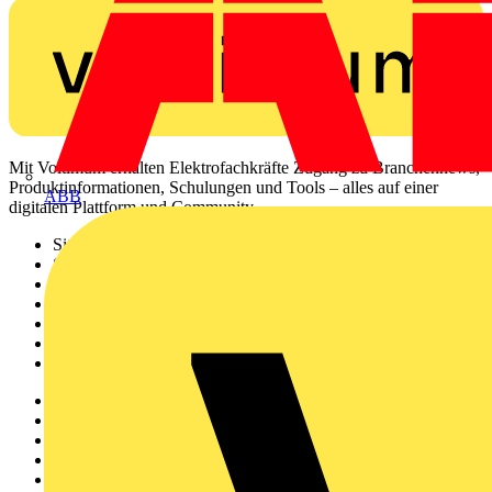
Mit Voltimum erhalten Elektrofachkräfte Zugang zu Branchennews,
Produktinformationen, Schulungen und Tools – alles auf einer
ABB
digitalen Plattform und Community.
Sitemap
Startseite
News
Akademie
Produktsuche
Partner
Voltimum+
Weitere Links
Über uns
Kontakt
Downloadbereich (PDFs)
Häufig gestellte Fragen