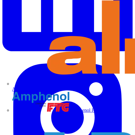
Alre
Amphenol FTG