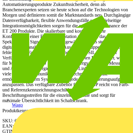
Automatisierungsprodukte Zukunftssicherheit, denn als
Branchenexperten setzen sie heute schon auf die Technologien von
Morgen und definieren somit die Marktstandards neu. Durchgängige
Datenverfügbarkeit, flexible Anwendungsfälle sowie vielseitige
Integrationsmöglichkeiten sorgen für die optimale Performance der
ET 200 Produkte. Die skalierbare und kostenoptimierte
Konfiguration einer ET 200SP - Station wird durch das umfassende
Spektrum von Signalbaugruppen gewährleistet. Es stehen neben
digitalen und analogen Ein- und Ausgabebaugruppen jeweils auch
fehlersichere Varianten für Anwendungen bis SIL 3 / PLe zur
Verfügung. Dies gilt ebenso für die integrierten Motorstarter, welche
für Motoren bis 5,5 kW geeignet sind. Energy Meter zur Messung
und Analyse des Energieverbrauchs, IO-Link Master (V1.1.) sowie
viele weitere Kommunikations- und Technologiemodule
ermöglichen es dem System sich an jede Automatisierungsaufgabe
anzupassen. Das verfügbare Zubehör fürET 200SP reicht von Farb-
und Referenzkennzeichnungsschildern bis hin zu
Beschriftungsstreifen für die einzelnen Module und sorgt für
maximale Übersichtlichkeit im Schaltschrank.
Wago
Produktkennzeichen
SKU: 6ES71366BA010CA0
EAN: 4047623411475
GTIN: 4047623411475