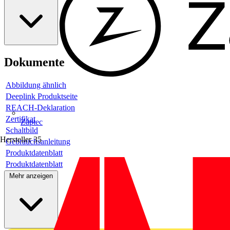
Dokumente
Abbildung ähnlich
Deeplink Produktseite
REACH-Deklaration
Zertifikat
Zaptec
Schaltbild
Hersteller
35
Gebrauchsanleitung
Produktdatenblatt
Produktdatenblatt
Mehr anzeigen