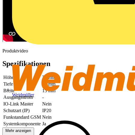
Produktvideo
Spezifikationen
Höhe
73 mm
Tiefe
58 mm
Breite
15 mm
Weidmüller
Ausgangsstrom
-
IO-Link Master
Nein
Schutzart (IP)
IP20
Funkstandard GSM
Nein
Systemkomponente
Ja
Mehr anzeigen