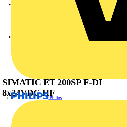
SIMATIC ET 200SP F-DI
8x24VDC HF
Philips