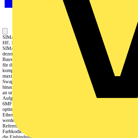
SIMATIC DP, Elektronikmodul für ET 200SP, F-DI 8x 24VDC
HF, 15mm Baubr., bis PL E (ISO 13849-1)/ SIL3 (IEC 61508) Mit
SIMATIC ET 200SP bietet Siemens Ihnen ein multifunktionales und
dezentrales Peripheriesystem, das aufgrund seiner platzsparenden
Bauweise ganz einfach in Betrieb genommen werden kann. Es ist
für die Schutzart IP20 zugelassen und für den Einbau in einem
kompakten Schaltkasten konzipiert. ​​​Das System gewährleistet Ihnen
maximale Flexibilität, da Sie die Module aufgrund des Multi Hot
Swapping jederzeit schnell und einfach tauschen können.​​ Darüber
hinaus bietet Ihnen das SIMATIC ET 200SP ein breites Spektrum
an unterschiedlichen sowie schnellen Kommunikationswegen. ​​​
Aufgrund der Integration des MultiFeldbus Interfacemoduls IM155-
6MF sind Sie jederzeit flexibel und können das für Ihre Applikation
optimale Protokoll verwenden, da durch diese Funktion mehrere
Ethernet Protokolle unterstützt werden.​​ ​Montage und Service
werden durch ein einheitliches Kennzeichnungssystem, das auf
Referenzkennzeichnungsschildern und Anschlussbelegungen mit
Farbkodierung basiert, vereinfacht. ​Siemens garantiert Ihnen durch
die Einbindung der innovativen und zugleich langlebigen