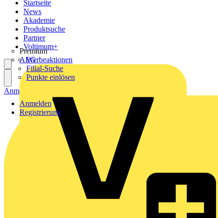
Startseite
News
Akademie
Produktsuche
Partner
Voltimum+
Premium
AEG
Werbeaktionen
Filial-Suche
Punkte einlösen
Anmelden
Registrierung
Anmelden
Registrierung