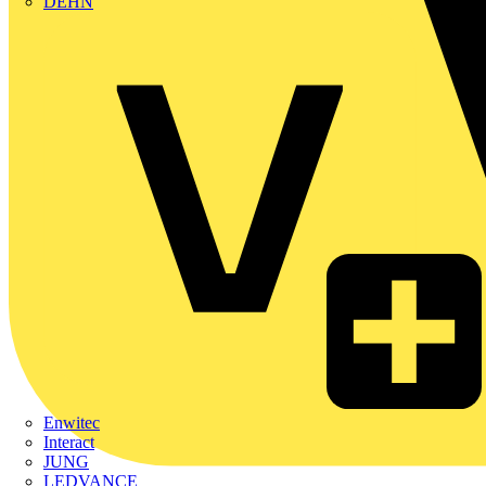
DEHN
Enwitec
Interact
JUNG
LEDVANCE