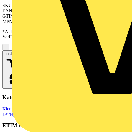
SKU: 2641170000
EAN: 04050118645804
GTIN: 04050118645804
MPN: CH 3.50/05/90F 3.5SN GN BX
*Auf Anfrage verfügbar - bitte in den Warenkorb legen, um
Verfügbarkeit zu prüfen
−
+
In den Warenkorb
Kategorien
Klemmen, Steckverbinder & Verbindungselemente
Leiterplattensteckverbinder
ETIM Group