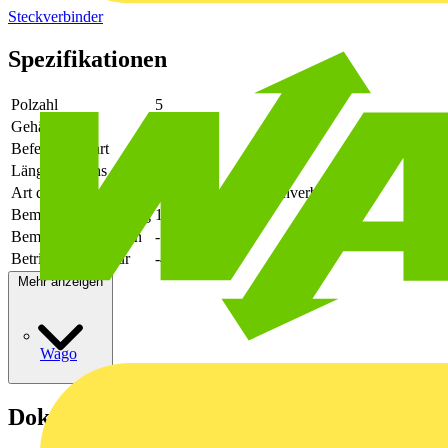
Steckverbinder
Spezifikationen
Polzahl
5
Gehäusefarbe
grün
Befestigungsart
löten
Länge des Pins
3.5
Art der Verbindung
flexibler Leiterplattenverbinder
Bemessungsspannung
160
Bemessungsstrom In
-
Betriebstemperatur
-40 - 105
Mehr anzeigen
Wago
Dokumente