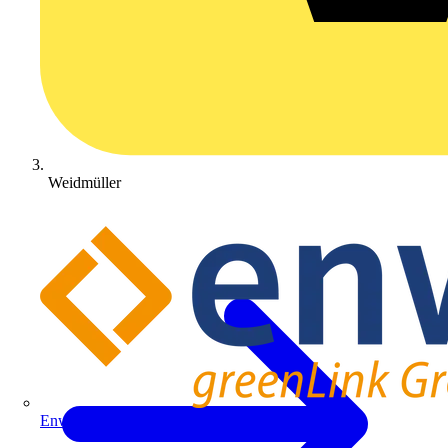
Weidmüller
Enwitec