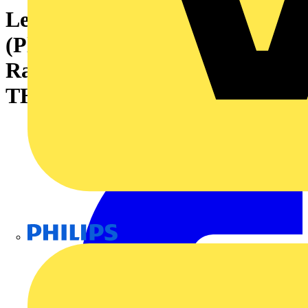
Leiterplattensteckverbinder
(Platinenanschluss), 160 V, 8 A,
Raster in mm: 3.50, Polzahl: 5,
THT-Lötanschluss, Box
Philips