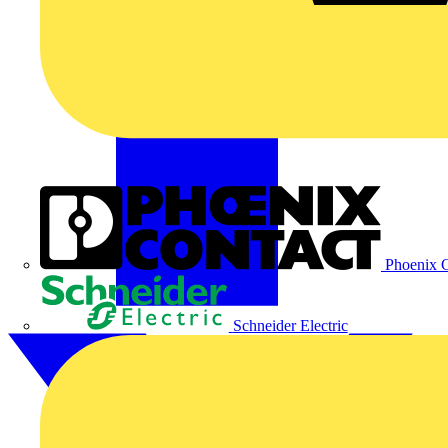
Phoenix C
Schneider Electric