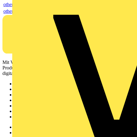
others
others
Mit Voltimum erhalten Elektrofachkräfte Zugang zu Branchennews,
Produktinformationen, Schulungen und Tools – alles auf einer
digitalen Plattform und Community.
Sitemap
Startseite
News
Akademie
Produktsuche
Partner
Voltimum+
Weitere Links
Über uns