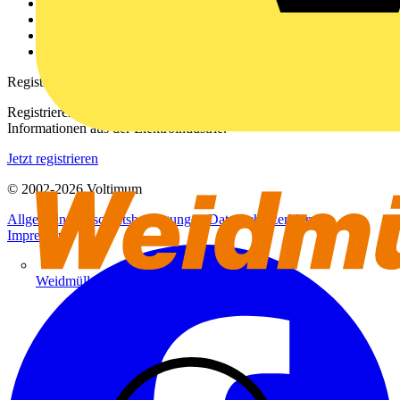
Kontakt
Downloadbereich (PDFs)
Häufig gestellte Fragen
voltimum.com
Registrierung
Registrieren Sie sich kostenlos und erhalten Sie stets aktuelle
Informationen aus der Elektroindustrie.
Jetzt registrieren
© 2002-
2026
Voltimum
Allgemeine Geschäftsbedingungen
Datenschutzerklärung
Impressum
Weidmüller