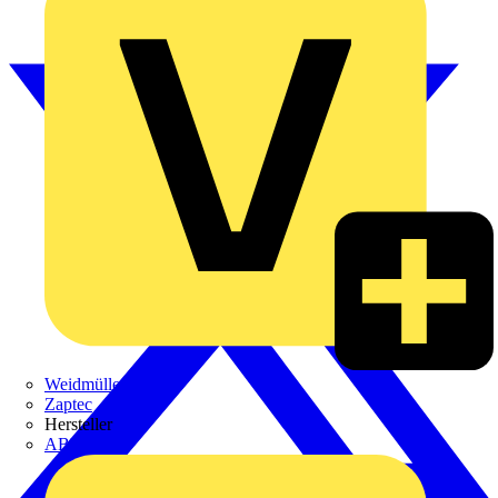
Weidmüller
Zaptec
Hersteller
ABB