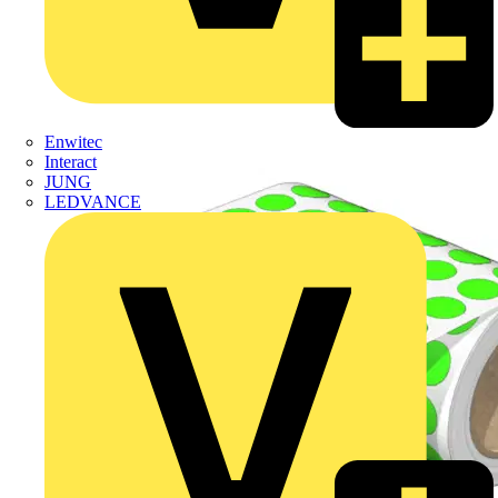
Enwitec
Interact
JUNG
LEDVANCE