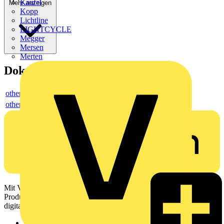
Kaufel
Mehr anzeigen
Kopp
Lichtline
LIGHTCYCLE
Megger
Mersen
Merten
Dokumente
others
others
Mit Voltimum erhalten Elektrofachkräfte Zugang zu Branchennews,
Produktinformationen, Schulungen und Tools – alles auf einer
digitalen Plattform und Community.
Sitemap