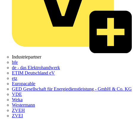
Industriepartner
bfe
de - das Elektrohandwerk
ETIM Deutschland eV
etz
Europacable
GED Gesellschaft für Energiedienstleistung - GmbH & Co. KG
VDE
Weka
Westermann
ZVEH
ZVEI