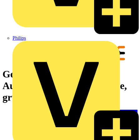
Philips
Gerätemarkierung,
Aufgedruckte Zeichen: ohne,
grün, -30...90 °C