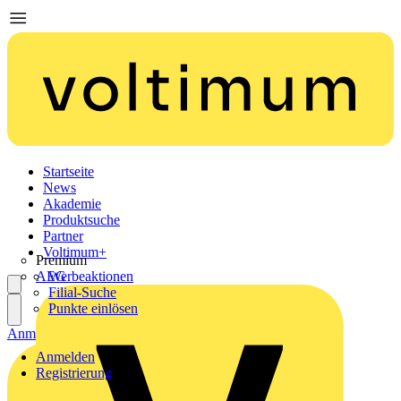
Startseite
News
Akademie
Produktsuche
Partner
Voltimum+
Premium
AEG
Werbeaktionen
Filial-Suche
Punkte einlösen
Anmelden
Registrierung
Anmelden
Registrierung