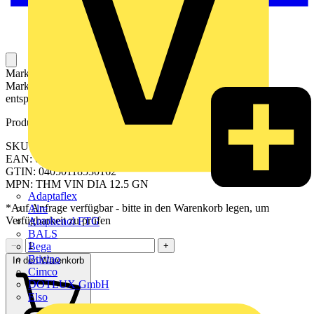
Markierer für die Kennzeichnung von Betriebsmitteln. Die
Markierer können mit einem Drucker oder Plotter und
entsprechender Software beschriftet werden.
Produktkennzeichen
SKU: 2517950000
EAN: 04050118530162
GTIN: 04050118530162
MPN: THM VIN DIA 12.5 GN
Adaptaflex
*Auf Anfrage verfügbar - bitte in den Warenkorb legen, um
Alre
Verfügbarkeit zu prüfen
Amphenol FTG
BALS
Bega
−
+
Bticino
In den Warenkorb
Cimco
DOTLUX GmbH
Elso