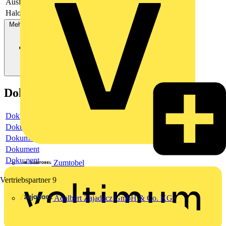
Ausführung
einteilige Wippe
Halogenfrei
Ja
Mehr anzeigen
Dokumente
Dokument
Dokument
Dokument
Dokument
Dokument
Zumtobel
Vertriebspartner
9
Adalbert Zajadacz GmbH & Co. KG