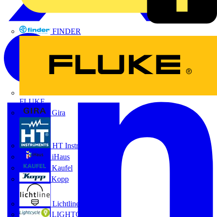
FINDER
FLUKE
Gira
HT Instruments GmbH
iHaus
Kaufel
Kopp
Lichtline
LIGHTCYCLE