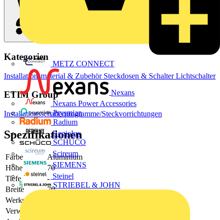
Kategorien
METZ CONNECT
Installationsmaterial & Zubehör
Steckdosen & Schalter
Lichtschalter
Nexans
ETIM Group
Nexans Power Accessories
Prysmian
Installationsschalterprogramme/Steckvorrichtungen
Radium
Spezifikationen
Regiolux
SCHÜCO
Scireum
Farbe
Aluminium
SIEMENS
Höhe
70
Steinel
Tiefe
-
STRIEBEL & JOHN
Breite
70
Werkstoff
Metall
Verwendung
Jalousie