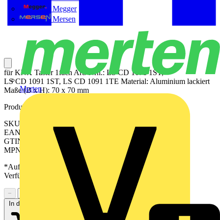
Megger
Mersen
für KNX Taster 1fach Art.-Nrn.: LS CD 1071 1ST,
LS CD 1091 1ST, LS CD 1091 1TE Material: Aluminium lackiert
Merten
Maße (B x H): 70 x 70 mm
Produktkennzeichen
SKU: AL101PD
EAN: 4011377181625
GTIN: 4011377181625
MPN: AL 101 P D
*Auf Anfrage verfügbar - bitte in den Warenkorb legen, um
Verfügbarkeit zu prüfen
−
+
In den Warenkorb