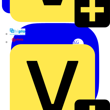
Hillmann & Ploog GmbH & Co. KG
Oskar Böttcher GmbH & Co. KG