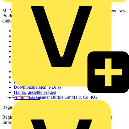
Mit Voltimum erhalten Elektrofachkräfte Zugang zu Branchennews,
Produktinformationen, Schulungen und Tools – alles auf einer
digitalen Plattform und Community.
Sitemap
Startseite
News
Akademie
Produktsuche
Partner
Voltimum+
Weitere Links
Über uns
Kontakt
Downloadbereich (PDFs)
Häufig gestellte Fragen
Alexander Bürkle GmbH & Co. KG
voltimum.com
Registrierung
Registrieren Sie sich kostenlos und erhalten Sie stets aktuelle
Informationen aus der Elektroindustrie.