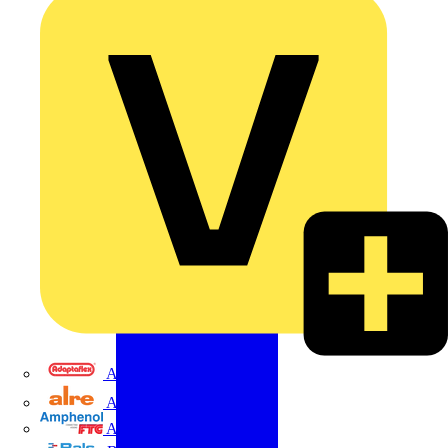
Adaptaflex
Alre
Amphenol FTG