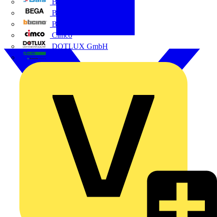
BALS
Bega
Bticino
Cimco
DOTLUX GmbH
Elso