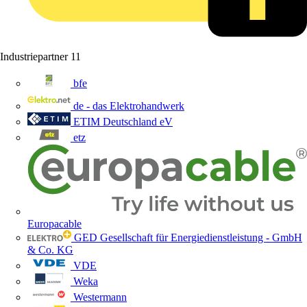
Industriepartner
11
bfe
de - das Elektrohandwerk
ETIM Deutschland eV
etz
Europacable
GED Gesellschaft für Energiedienstleistung - GmbH
& Co. KG
VDE
Weka
Westermann