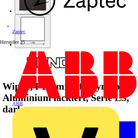
Zaptec
Hersteller
35
Wippe, F10, mit Pfeilsymbolen,
Aluminium lackiert, Serie LS,
ABB
dark