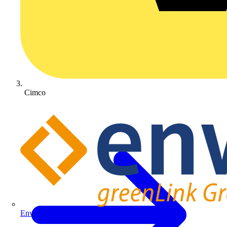
Cimco
Enwitec