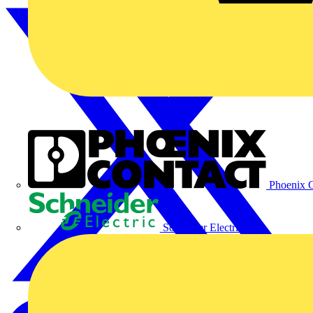
Phoenix C
Schneider Electric