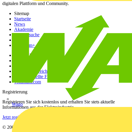
digitalen Plattform und Community.
Sitemap
Startseite
News
Akademie
Produktsuche
Partner
Voltimum+
Weitere Links
Über uns
Kontakt
Downloadbereich (PDFs)
Häufig gestellte Fragen
voltimum.com
Registrierung
Registrieren Sie sich kostenlos und erhalten Sie stets aktuelle
Wago
Informationen aus der Elektroindustrie.
Jetzt registrieren
© 2002-
2026
Voltimum