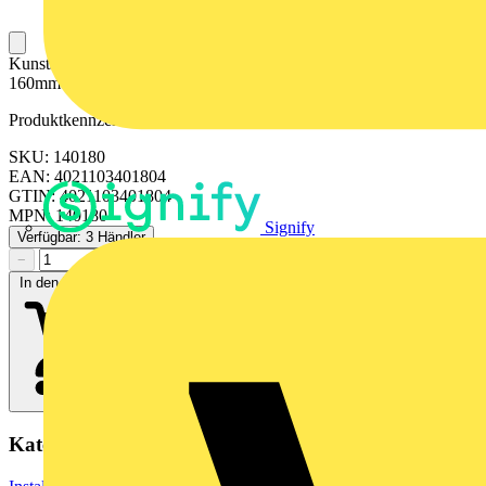
Kunststoffklammer zur Befestigung von Gummitüchern, Länge
160mm
Produktkennzeichen
SKU: 140180
EAN: 4021103401804
GTIN: 4021103401804
MPN: 140180
Signify
Verfügbar: 3 Händler
−
+
In den Warenkorb
Kategorien