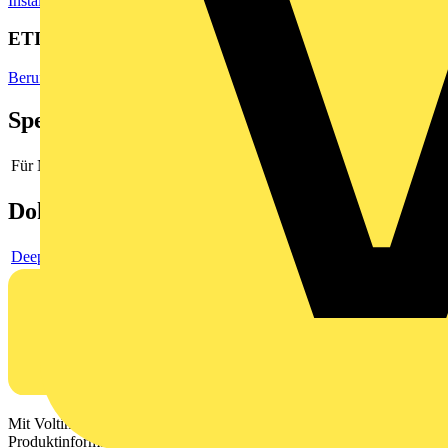
Installationsmaterial & Zubehör
Kabelschellen & Befestigungen
ETIM Group
Berufskleidung, Arbeitsschutz
Spezifikationen
Für Nennspannung bis
1000 V
Dokumente
Deeplink Produktseite
Mit Voltimum erhalten Elektrofachkräfte Zugang zu Branchennews,
Produktinformationen, Schulungen und Tools – alles auf einer