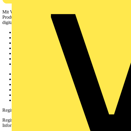
Mit Voltimum erhalten Elektrofachkräfte Zugang zu Branchennews,
Produktinformationen, Schulungen und Tools – alles auf einer
digitalen Plattform und Community.
Sitemap
Startseite
News
Akademie
Produktsuche
Partner
Voltimum+
Weitere Links
Über uns
Kontakt
Downloadbereich (PDFs)
Häufig gestellte Fragen
voltimum.com
Registrierung
Registrieren Sie sich kostenlos und erhalten Sie stets aktuelle
Informationen aus der Elektroindustrie.