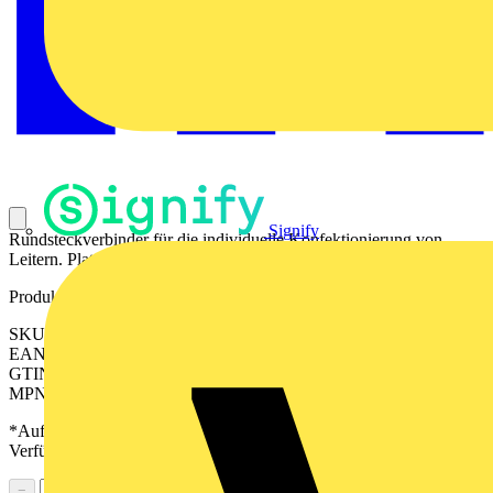
Signify
Rundsteckverbinder für die individuelle Konfektionierung von
Leitern. Platzsparende Bauform.
Produktkennzeichen
SKU: 2590900000
EAN: 04050118609097
GTIN: 04050118609097
MPN: SAIBWZ-M-5A-6/8-M12
*Auf Anfrage verfügbar - bitte in den Warenkorb legen, um
Verfügbarkeit zu prüfen
−
+