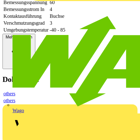
Bemessungsspannung
60
Bemessungsstrom In
4
Kontaktausführung
Buchse
Verschmutzungsgrad
3
Umgebungstemperatur
-40 - 85
Mehr anzeigen
Dokumente
others
others
Wago