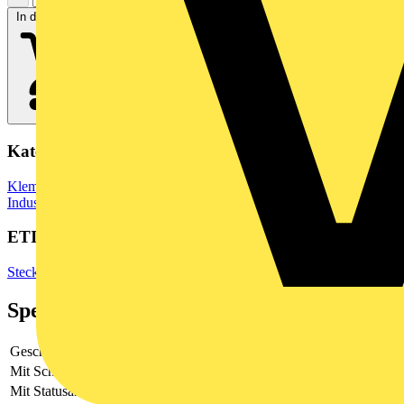
In den Warenkorb
Kategorien
Klemmen, Steckverbinder & Verbindungselemente
Industriesteckverbinder
ETIM Group
Steckverbinder
Spezifikationen
Geschirmt
Ja
Mit Schutzleiter
Nein
Mit Statusanzeige
Nein