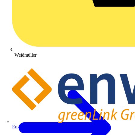
Weidmüller
Enwitec