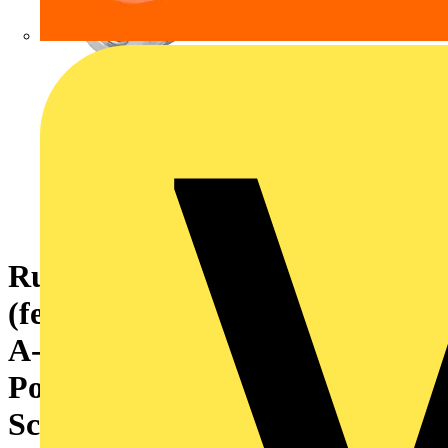
Rundsteckverbinder
(feldkonfektionierbar), M12,
A-codiert, Zugfederanschluss,
Polzahl: 5, IP67,
Schirmanschluss: Ja