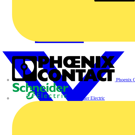
Phoenix C
Schneider Electric