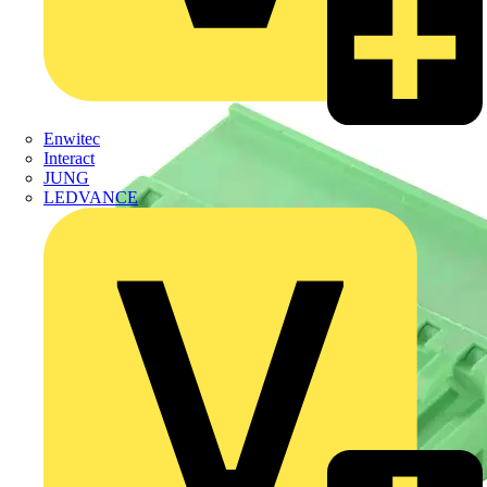
Enwitec
Interact
JUNG
LEDVANCE