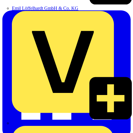
Emil Löffelhardt GmbH & Co. KG
Hardy Schmitz