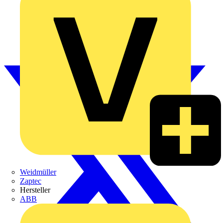
Weidmüller
Zaptec
Hersteller
ABB