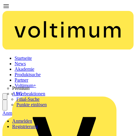
Startseite
News
Akademie
Produktsuche
Partner
Voltimum+
Premium
AEG
Werbeaktionen
Filial-Suche
Punkte einlösen
Anmelden
Registrierung
Anmelden
Registrierung