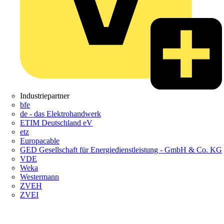
Industriepartner
bfe
de - das Elektrohandwerk
ETIM Deutschland eV
etz
Europacable
GED Gesellschaft für Energiedienstleistung - GmbH & Co. KG
VDE
Weka
Westermann
ZVEH
ZVEI