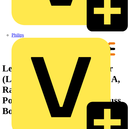
Philips
Leiterplattensteckverbinder
(Leiteranschluss), 320 V, 18 A,
Raster in mm: 5.08, 4 mm²,
Polzahl: 3, Zugbügelanschluss,
Box