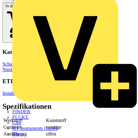
In den Warenkorb
Kategorien
Schaltgeräte & Überstromschutz
Schaltgeräte
Niederspannungsschaltgeräte
ETIM Group
Installationskanäle Wand und Decke
Spezifikationen
FINDER
FLUKE
Werkstoff
Kunststoff
Gira
Geräteart
sonstige
HT Instruments GmbH
Ausführung
offen
iHaus