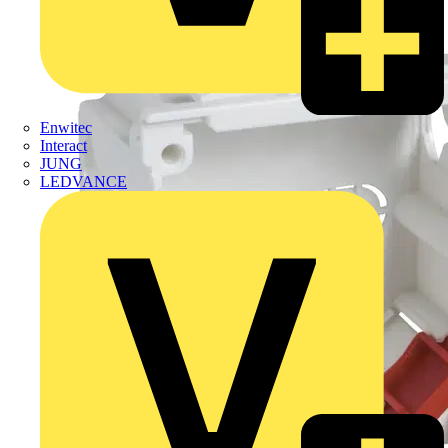
Enwitec
Interact
JUNG
LEDVANCE