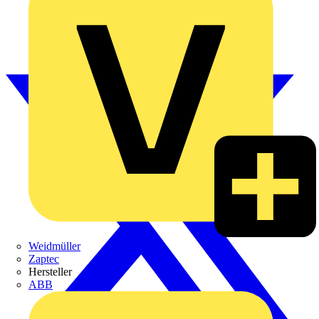
Weidmüller
Zaptec
Hersteller
ABB