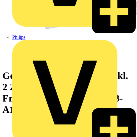
Philips
Geräteeinbaudose 1-fach inkl.
2 Zugentl. c/c60mm, F80-
Frontöffnung VKE=10 MIB-
A1