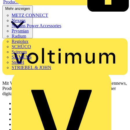
Product data sheet
Mehr anzeigen
METZ CONNECT
Nexans
Nexans Power Accessories
Prysmian
Radium
Regiolux
SCHÜCO
Scireum
SIEMENS
Steinel
STRIEBEL & JOHN
Mit Voltimum erhalten Elektrofachkräfte Zugang zu Branchennews,
Produktinformationen, Schulungen und Tools – alles auf einer
digitalen Plattform und Community.
Sitemap
Startseite
News
Akademie
Produktsuche
Partner