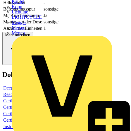
Kaufel
Halogenfrei
-
Kopp
Befestigungsspur
sonstige
Lichtline
Mit Anschlussraum
Ja
LIGHTCYCLE
Montageart der Dose
sonstige
Megger
Mersen
Anzahl der Einheiten
1
Merten
Mehr anzeigen
Dokumente
Deeplink product page
Reach Declaration URL
Certificate
Certificate
Certificate
Certificate
Instructions for use