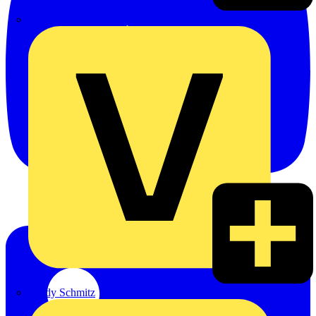
Emil Löffelhardt GmbH & Co. KG
Hardy Schmitz