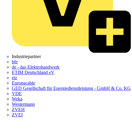
Industriepartner
bfe
de - das Elektrohandwerk
ETIM Deutschland eV
etz
Europacable
GED Gesellschaft für Energiedienstleistung - GmbH & Co. KG
VDE
Weka
Westermann
ZVEH
ZVEI