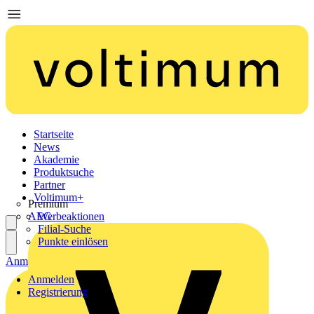
Startseite
News
Akademie
Produktsuche
Partner
Voltimum+
Premium
AEG
Werbeaktionen
Filial-Suche
Punkte einlösen
Anmelden
Registrierung
Anmelden
Registrierung