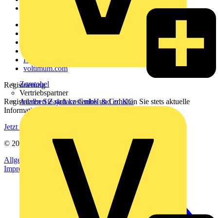
Voltimum+
Weitere Links
Über uns
Kontakt
Downloadbereich (PDFs)
Häufig gestellte Fragen
voltimum.com
Zumtobel
Registrierung
Vertriebspartner
Adalbert Zajadacz GmbH & Co. KG
Registrieren Sie sich kostenlos und erhalten Sie stets aktuelle
Informationen aus der Elektroindustrie.
Jetzt registrieren
© 2002-
2026
Voltimum
Allgemeine Geschäftsbedingungen
Datenschutzerklärung
Impressum