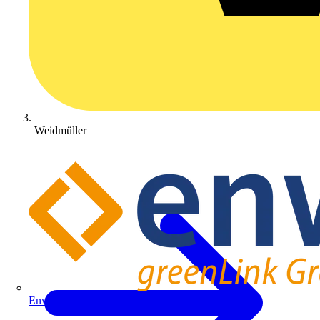
Weidmüller
Enwitec