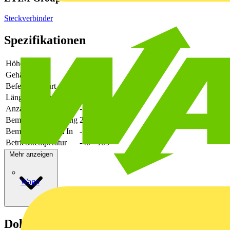
Steckverbinder
Spezifikationen
Höhe
-
Gehäusefarbe
grün
Befestigungsart
löten
Länge des Pins
5
Anzahl der Etagen
-
Bemessungsspannung
250
Bemessungsstrom In
-
Betriebstemperatur
-40 - 105
Mehr anzeigen
Wago
Dokumente