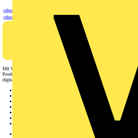
others
others
Mit Voltimum erhalten Elektrofachkräfte Zugang zu Branchennews,
Produktinformationen, Schulungen und Tools – alles auf einer
digitalen Plattform und Community.
Sitemap
Startseite
News
Akademie
Produktsuche
Partner
Voltimum+
Weitere Links