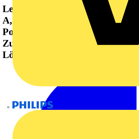
Leiterplattenklemme, 250 V, 20
A, Raster in mm: 5.08, 4 mm²,
Polzahl: 13,
Zugbügelanschluss, THT-
Lötanschluss, 90°, Box
Philips