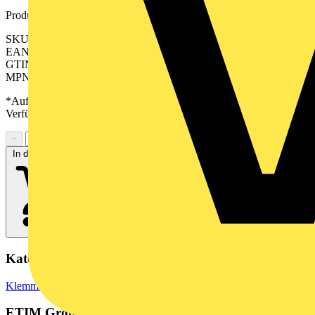
Produktkennzeichen
SKU: 2652010000
EAN: 04050118634969
GTIN: 04050118634969
MPN: TPS 5.08/13/90 5.0SN GN BX
*Auf Anfrage verfügbar - bitte in den Warenkorb legen, um
Verfügbarkeit zu prüfen
−
+
In den Warenkorb
Kategorien
Klemmen, Steckverbinder & Verbindungselemente
Reihenklemmen
ETIM Group