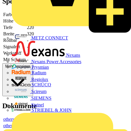
Spezifikationen
Farbe
sonstige
Höhe
60
Tiefe
220
Breite
320
METZ CONNECT
Rollbar
-
Signalrot
-
Werkstoff
-
Nexans
Mit Schaum
-
Nexans Power Accessories
Mehr anzeigen
Prysmian
Radium
Regiolux
SCHÜCO
Scireum
SIEMENS
Dokumente
Steinel
STRIEBEL & JOHN
others
others