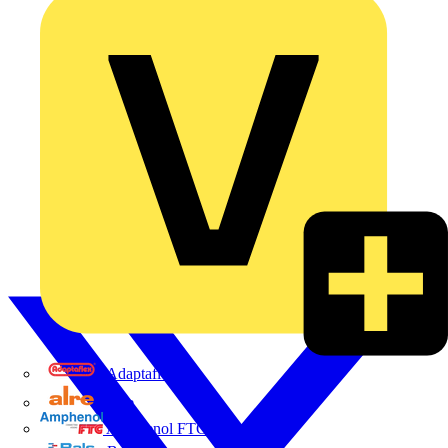
Adaptaflex
Alre
Amphenol FTG