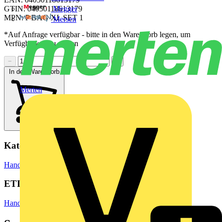
Megger
GTIN: 04050118613179
MPN: P BAG XL SET 1
Mersen
*Auf Anfrage verfügbar - bitte in den Warenkorb legen, um
Verfügbarkeit zu prüfen
−
+
In den Warenkorb
Merten
Kategorien
Hand- und Elektrowerkzeuge
Handwerkzeuge
ETIM Group
Handwerkzeuge