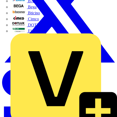
BALS
Bega
Bticino
Cimco
DOTLUX GmbH
Elso