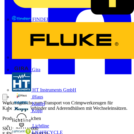
FINDER
FLUKE
Gira
HT Instruments GmbH
iHaus
Werkzeugtasche zum Transport von Crimpwerkzeugen für
Kaufel
Kabelschuhe,Verbinder und Aderendhülsen mit Wechseleinsätzen.
Kopp
Produktkennzeichen
Lichtline
SKU: 2602110000
LIGHTCYCLE
EAN: 04050118613179