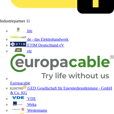
Industriepartner
11
bfe
de - das Elektrohandwerk
ETIM Deutschland eV
etz
Europacable
GED Gesellschaft für Energiedienstleistung - GmbH
& Co. KG
VDE
Weka
Westermann