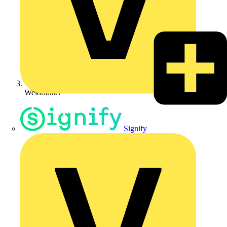
Weidmüller
Signify