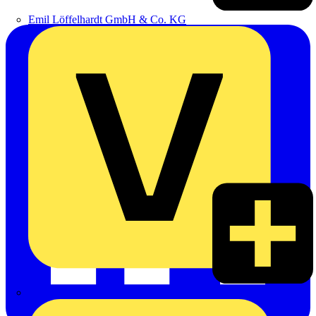
Emil Löffelhardt GmbH & Co. KG
Hardy Schmitz