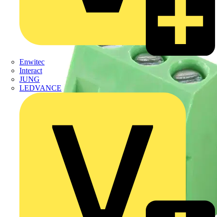
Enwitec
Interact
JUNG
LEDVANCE