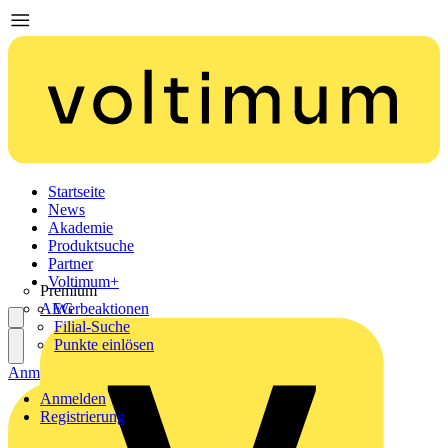
Startseite
News
Akademie
Produktsuche
Partner
Voltimum+
Premium
AEG
Werbeaktionen
Filial-Suche
Punkte einlösen
Anmelden
Registrierung
Anmelden
Registrierung