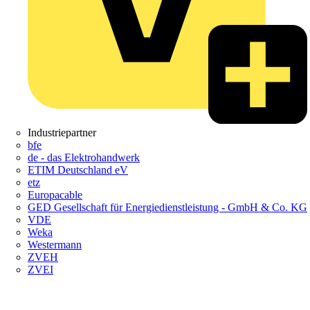
Industriepartner
bfe
de - das Elektrohandwerk
ETIM Deutschland eV
etz
Europacable
GED Gesellschaft für Energiedienstleistung - GmbH & Co. KG
VDE
Weka
Westermann
ZVEH
ZVEI