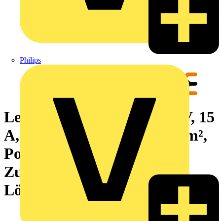
Philips
Leiterplattenklemme, 250 V, 15
A, Raster in mm: 5.00, 4 mm²,
Polzahl: 19,
Zugbügelanschluss, THT-
Lötanschluss, 90°, Box