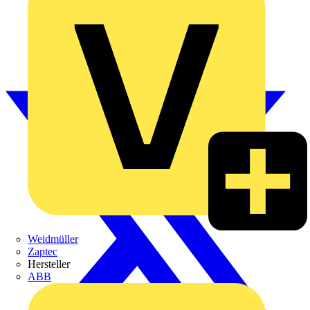
Weidmüller
Zaptec
Hersteller
ABB