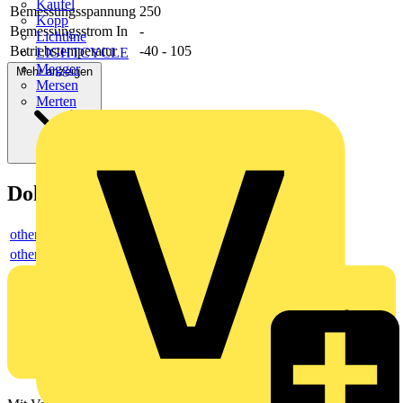
Kaufel
Bemessungsspannung
250
Kopp
Bemessungsstrom In
-
Lichtline
Betriebstemperatur
-40 - 105
LIGHTCYCLE
Megger
Mehr anzeigen
Mersen
Merten
Dokumente
others
others