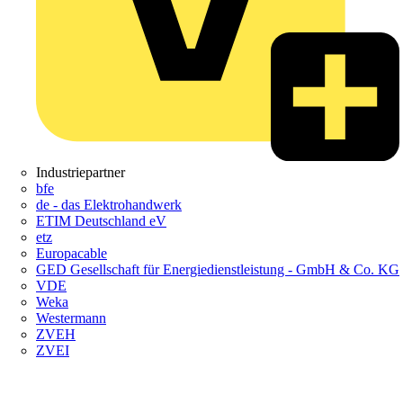
Industriepartner
bfe
de - das Elektrohandwerk
ETIM Deutschland eV
etz
Europacable
GED Gesellschaft für Energiedienstleistung - GmbH & Co. KG
VDE
Weka
Westermann
ZVEH
ZVEI