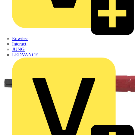
Enwitec
Interact
JUNG
LEDVANCE