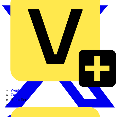
Weidmüller
Zaptec
Hersteller
ABB