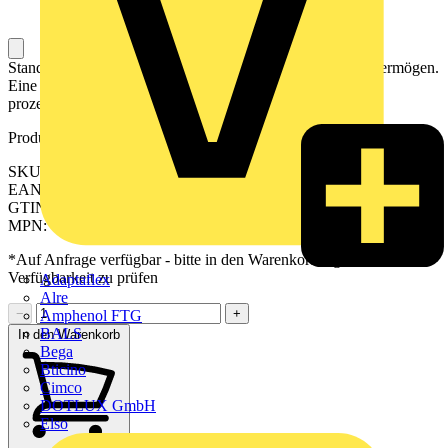
Standard-Bit mit hoher Qualität und sehr gutem Leistungsvermögen.
Eine gleichbleibend hohe Produktqualität wird durch
prozessorgesteuerte Härteverfahren gewährleistet.
Produktkennzeichen
SKU: 2506040000
EAN: 04050118520576
GTIN: 04050118520576
MPN: WB I VK 2
*Auf Anfrage verfügbar - bitte in den Warenkorb legen, um
Verfügbarkeit zu prüfen
Adaptaflex
Alre
−
+
Amphenol FTG
BALS
In den Warenkorb
Bega
Bticino
Cimco
DOTLUX GmbH
Elso