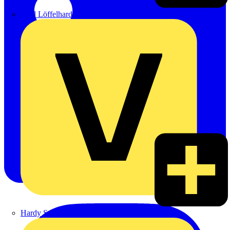
Emil Löffelhardt GmbH & Co. KG
Hardy Schmitz