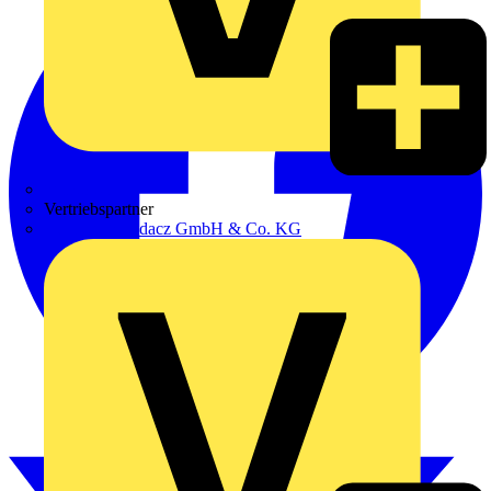
Zumtobel
Vertriebspartner
Adalbert Zajadacz GmbH & Co. KG