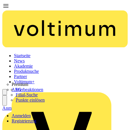
Startseite
News
Akademie
Produktsuche
Partner
Voltimum+
Premium
AEG
Werbeaktionen
Filial-Suche
Punkte einlösen
Anmelden
Registrierung
Anmelden
Registrierung