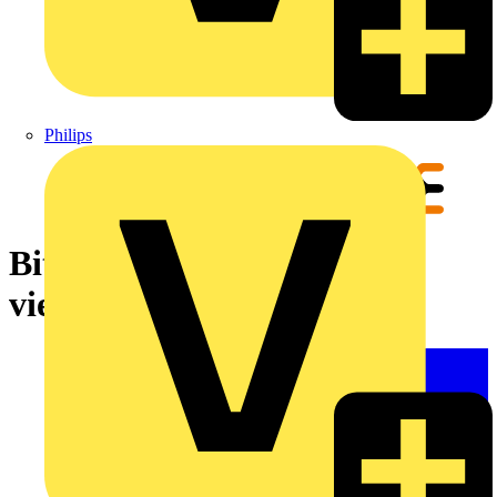
Philips
Bit für Schraubendreher,
vierkant