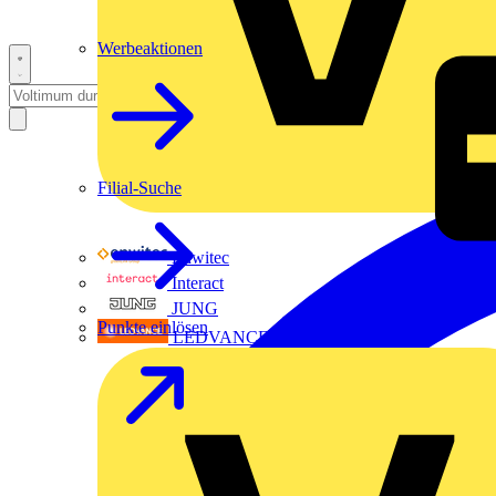
Werbeaktionen
Filial-Suche
Enwitec
Interact
JUNG
Punkte einlösen
LEDVANCE