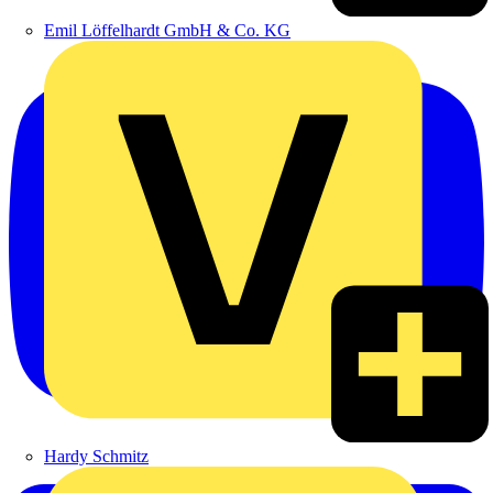
Emil Löffelhardt GmbH & Co. KG
Hardy Schmitz