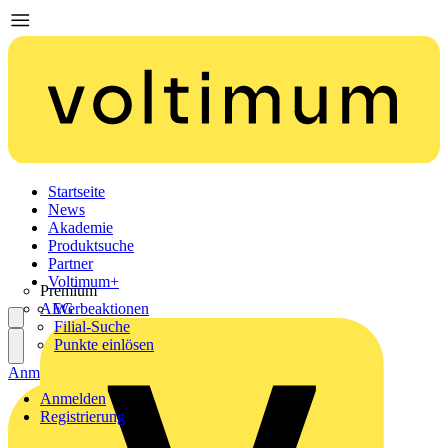
Startseite
News
Akademie
Produktsuche
Partner
Voltimum+
Premium
AEG
Werbeaktionen
Filial-Suche
Punkte einlösen
Anmelden
Registrierung
Anmelden
Registrierung