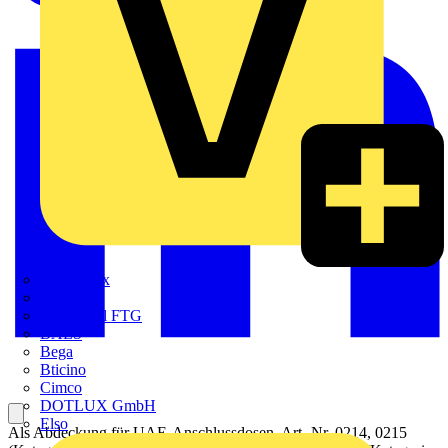
Adaptaflex
Alre
Amphenol FTG
BALS
Bega
Bticino
Cimco
DOTLUX GmbH
Elso
Als Abdeckung für UAE-Anschlussdosen. Art.-Nr. 0214, 0215