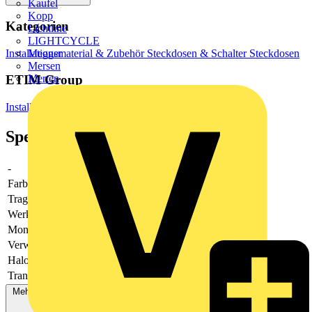
Kaufel
Kopp
Kategorien
Lichtline
LIGHTCYCLE
Installationsmaterial & Zubehör
Steckdosen & Schalter
Steckdosen
Megger
Mersen
ETIM Group
Merten
Installationsschalterprogramme/Steckvorrichtungen
Spezifikationen
-
-
Farbe
schwarz
Tragring
Nein
Werkstoff
Kunststoff
Montageart
Unterputz
Verwendung
sonstige
Halogenfrei
Nein
Transparent
-
Mehr anzeigen