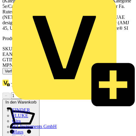
(Kategorie 3/ISDN), 0217-xxx, 0218-xxx, 0218/12-xxx (Kategorie
5e/Cat. 6 A ISO/Datentechnik) und vergleichbare Typen der Fa.
Rutenbeck. Brand-Rex (WAEGV 8/8 EKR/EK). AMP
(NETCONNECT 5E). BTR (E-DAT C6, E-DAT design, UAE
design und IAE design). cti (cti-wire 2.8 Cat.6). Telegärtner (AMJ
45, UMJ 45). Mit Schrägauslass. Designlinie: Busch-balance® SI
Produktkennzeichen
SKU: 2CKA001753A0216
EAN: 4011395360460
GTIN: 4011395360460
MPN: 1803-02-915
Verfügbar: 3 Händler
Treuepunkte:
1
−
+
In den Warenkorb
FINDER
FLUKE
Gira
HT Instruments GmbH
iHaus