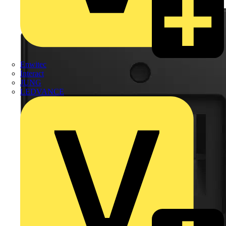
Enwitec
Interact
JUNG
LEDVANCE