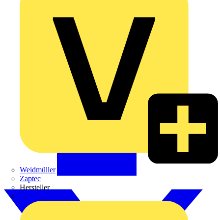
Weidmüller
Zaptec
Hersteller
ABB