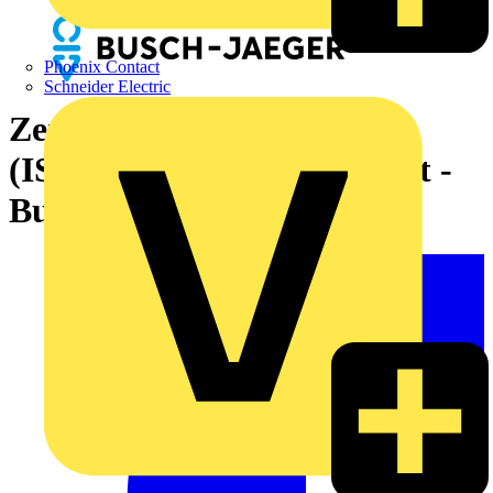
Phoenix Contact
Schneider Electric
Zentralscheibe UAE/IAE
(ISDN) 2-fach schwarz matt -
Busch-balance® SI