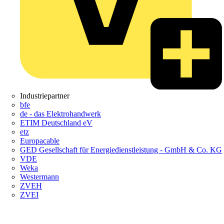
Industriepartner
bfe
de - das Elektrohandwerk
ETIM Deutschland eV
etz
Europacable
GED Gesellschaft für Energiedienstleistung - GmbH & Co. KG
VDE
Weka
Westermann
ZVEH
ZVEI